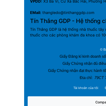
VPDD:
X3 Ba Vì, Cư Xá Bắc Hải, Phường H
EMail:
thangledo@tinthanggdp.com
Tín Thắng GDP - Hệ thống c
Tín Thắng GDP là hệ thống nhà thuốc tây 
thuốc cho các phòng khám đa khoa có 100
© B
Giấy Đăng kí kinh doanh s
Giấy Chứng nhận đủ điều
Giấy Chứng nhận đạt thực hành tốt
Địa chỉ:
79CT 
Tài khoản của tôi
Compa