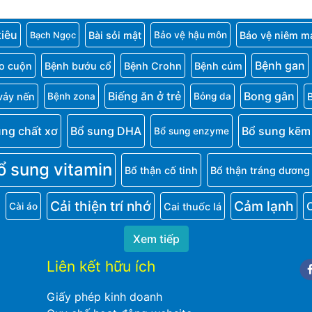
tiêu
Bài sỏi mật
Bảo vệ niêm m
Bảo vệ hậu môn
Bạch Ngọc
Bệnh gan
o cuộn
Bệnh bướu cổ
Bệnh Crohn
Bệnh cúm
Biếng ăn ở trẻ
Bong gân
vảy nến
Bệnh zona
Bỏng da
ung chất xơ
Bổ sung DHA
Bổ sung kẽm
Bổ sung enzyme
ổ sung vitamin
Bổ thận cố tinh
Bổ thận tráng dương
Cải thiện trí nhớ
Cảm lạnh
Cai thuốc lá
Cài áo
Xem tiếp
Liên kết hữu ích
Fa
Giấy phép kinh doanh