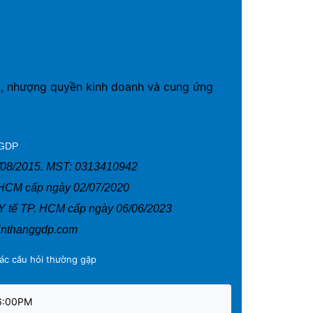
19, nhượng quyền kinh doanh và cung ứng
 GDP
/08/2015. MST: 0313410942
HCM cấp ngày 02/07/2020
 tế TP. HCM cấp ngày 06/06/2023
inthanggdp.com
ác câu hỏi thường gặp
 6:00PM