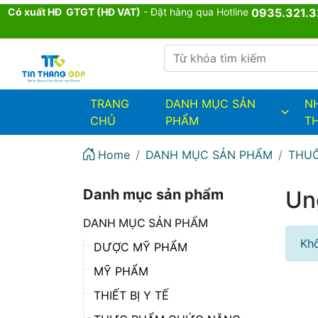
Có xuất HĐ GTGT (HĐ VAT)
- Đặt hàng qua Hotline
0935.321.3
Từ khóa tìm kiếm
admin.configuration.shipping.provi
TRANG
DANH MỤC SẢN
N
CHỦ
PHẨM
T
Home
DANH MỤC SẢN PHẨM
THUỐ
Danh mục sản phẩm
Un
DANH MỤC SẢN PHẨM
Khô
DƯỢC MỸ PHẨM
MỸ PHẨM
THIẾT BỊ Y TẾ