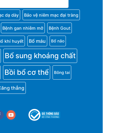
ạc dạ dày
Bảo vệ niêm mạc đại tràng
Bệnh gan nhiễm mỡ
Bệnh Gout
Bổ máu
Bổ khí huyết
Bổ não
Bổ sung khoáng chất
Bồi bổ cơ thể
Bông tai
Căng thẳng
cebook
youtube