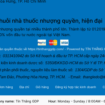
òa Hưng, TP. Hồ Chí Minh
huỗi nhà thuốc nhượng quyền, hiện đại
nhượng quyền tại nhiều thành phố lớn. Thành lập từ 01.20
% vốn đầu tư nước ngoài tại Việt Nam.
ản quyền thuộc về https://tinthanggdp.com/ - Powered by TÍN THẮNG
ố:
0313410942 do Sở Kế hoạch & đầu tư TP. HCM cấp ngày 24
 kiện kinh doanh dược số:
5350/ĐKKDD-HCM do Sở Y tế TP. 
 phân phối thuốc, nguyên liệu làm thuốc số:
1304/GDP do Sở Y
Tam Đảo, Phường Hòa Hưng, TP. HCM.
- Email:
thangledo@t
Đơn hàng
Địa chỉ
Giỏ hàng
Đăng ký hợp tác kinh doanh
C
ny name:
Tín Thắng GDP
Hour:
Monday - Sunday / 8:00AM -