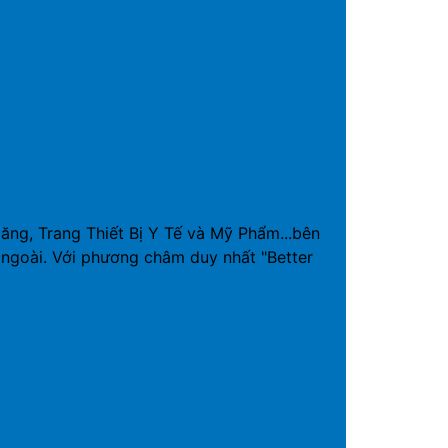
g, Trang Thiết Bị Y Tế và Mỹ Phẩm...bên
ngoài. Với phương châm duy nhất "Better