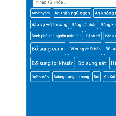
An thần ngủ ngon
Ăn không 
Amethysts
Bảo vệ vết thương
Băng cá nhân
Băng ke
Bệnh trĩ
Bệnh 
Bệnh phổi tắc nghẽn mãn tính
Bổ sung canxi
Bổ s
Bổ sung chất béo
B
Bổ sung lợi khuẩn
Bổ sung sắt
Buồn nôn
Buồng trứng đa nang
Bút
Cá Koi