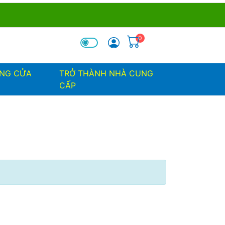
0
óa tìm kiếm
ỐNG CỬA
TRỞ THÀNH NHÀ CUNG
CẤP