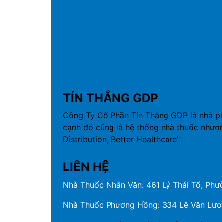
TÍN THẮNG GDP
Công Ty Cổ Phần Tín Thắng GDP là nhà p
cạnh đó cũng là hệ thống nhà thuốc nhượ
Distribution, Better Healthcare"
LIÊN HỆ
Nhà Thuốc Nhân Văn: 461 Lý Thái Tổ, Phườ
Nhà Thuốc Phương Hồng: 334 Lê Văn Lương