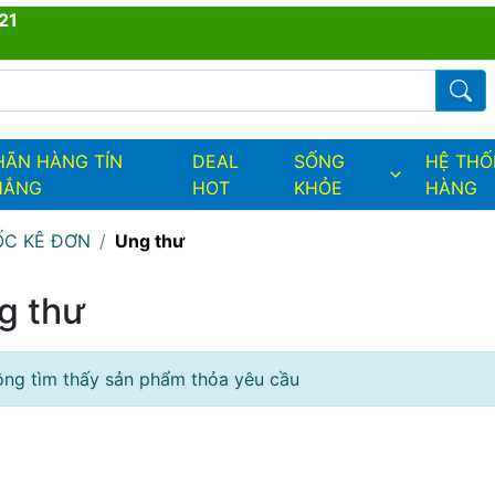
21
ders.fields.logo
Từ kh
HÃN HÀNG TÍN
DEAL
SỐNG
HỆ TH
HẮNG
HOT
KHỎE
HÀNG
C KÊ ĐƠN
Ung thư
g thư
ng tìm thấy sản phẩm thỏa yêu cầu