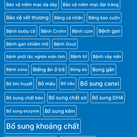
Bảo vệ niêm mạc dạ dày
Bảo vệ niêm mạc đại tràng
Bảo vệ vết thương
Băng cá nhân
Băng keo cuộn
Bệnh gan
Bệnh bướu cổ
Bệnh Crohn
Bệnh cúm
Bệnh gan nhiễm mỡ
Bệnh Gout
Bệnh trĩ
Bệnh vảy nến
Bệnh phổi tắc nghẽn mãn tính
Biếng ăn ở trẻ
Bong gân
Bệnh zona
Bỏng da
Bổ sung canxi
Bổ máu
Bổ khí huyết
Bổ não
Bổ sung chất xơ
Bổ sung DHA
Bổ sung chất béo
Bổ sung kẽm
Bổ sung enzyme
Bổ sung khoáng chất