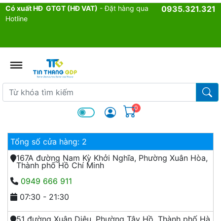
Có xuất HĐ GTGT (HĐ VAT)
- Đặt hàng qua
0935.321.321
Hotline
admin.configuration.shipping.p
Từ khóa tìm kiếm
Từ k
0
Tổng số cửa hàng: 2
167A đường Nam Kỳ Khởi Nghĩa, Phường Xuân Hòa,
Thành phố Hồ Chí Minh
0949 666 911
07:30 - 21:30
51 đường Xuân Diệu, Phường Tây Hồ, Thành phố Hà