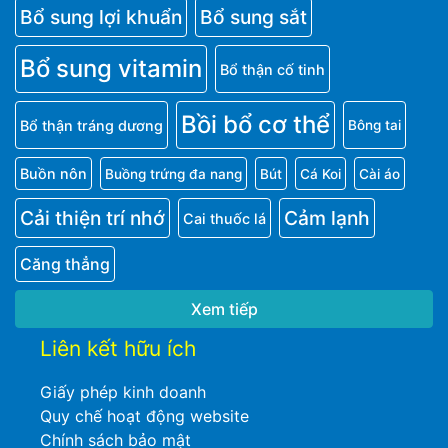
Bổ sung lợi khuẩn
Bổ sung sắt
Bổ sung vitamin
Bổ thận cố tinh
Bồi bổ cơ thể
Bổ thận tráng dương
Bông tai
Buồn nôn
Buồng trứng đa nang
Bút
Cá Koi
Cài áo
Cải thiện trí nhớ
Cảm lạnh
Cai thuốc lá
Căng thẳng
Xem tiếp
Liên kết hữu ích
Giấy phép kinh doanh
Quy chế hoạt động website
Chính sách bảo mật