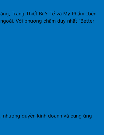
g, Trang Thiết Bị Y Tế và Mỹ Phẩm...bên
ngoài. Với phương châm duy nhất "Better
19, nhượng quyền kinh doanh và cung ứng