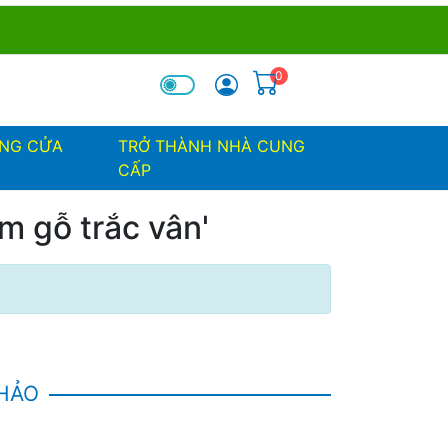
0
óa tìm kiếm
ỐNG CỬA
TRỞ THÀNH NHÀ CUNG
CẤP
m gỗ trắc vân'
KHẢO