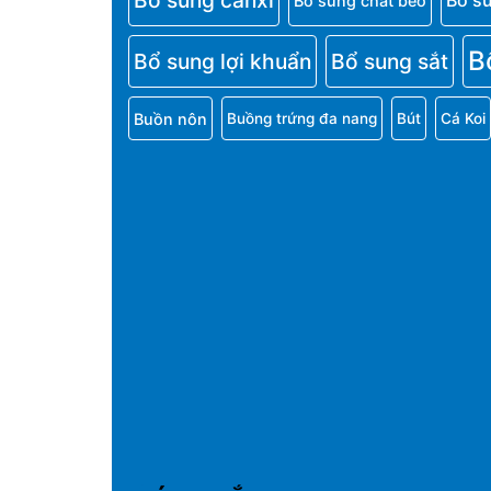
Bổ sung canxi
Bổ s
Bổ sung chất béo
B
Bổ sung lợi khuẩn
Bổ sung sắt
Buồn nôn
Buồng trứng đa nang
Bút
Cá Koi