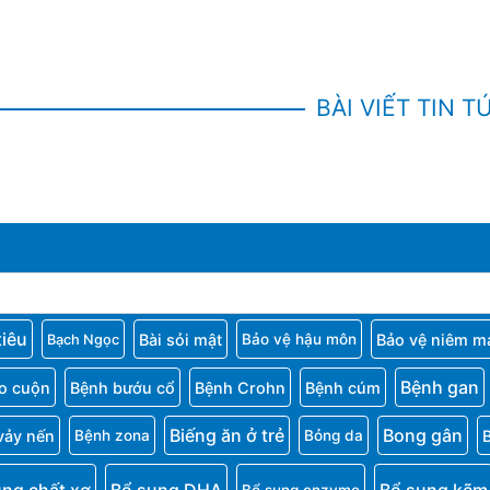
BÀI VIẾT TIN T
tiêu
Bài sỏi mật
Bảo vệ niêm m
Bảo vệ hậu môn
Bạch Ngọc
Bệnh gan
o cuộn
Bệnh bướu cổ
Bệnh Crohn
Bệnh cúm
Biếng ăn ở trẻ
Bong gân
vảy nến
Bệnh zona
Bỏng da