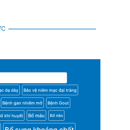
ỨC
ạc dạ dày
Bảo vệ niêm mạc đại tràng
Bệnh gan nhiễm mỡ
Bệnh Gout
Bổ máu
Bổ khí huyết
Bổ não
Bổ sung khoáng chất