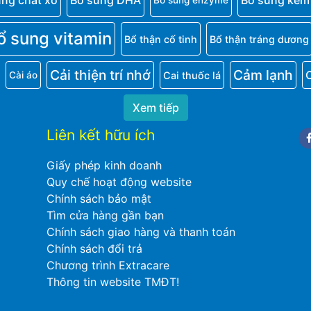
ung chất xơ
Bổ sung DHA
Bổ sung kẽm
Bổ sung enzyme
ổ sung vitamin
Bổ thận cố tinh
Bổ thận tráng dương
Cải thiện trí nhớ
Cảm lạnh
Cai thuốc lá
Cài áo
Xem tiếp
Liên kết hữu ích
Fa
Giấy phép kinh doanh
Quy chế hoạt động website
Chính sách bảo mật
Tìm cửa hàng gần bạn
Chính sách giao hàng và thanh toán
Chính sách đổi trả
Chương trình Extracare
Thông tin website TMĐT!