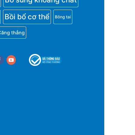
Bồi bổ cơ thể
Bông tai
Căng thẳng
cebook
youtube