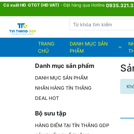
Có xuất HĐ GTGT (HĐ VAT)
- Đặt hàng qua Hotline
0935.321.3
Từ khóa tìm kiếm
admin.configuration.shipping.provi
TRANG
DANH MỤC SẢN
N
CHỦ
PHẨM
T
Danh mục sản phẩm
Sả
DANH MỤC SẢN PHẨM
Khô
NHÃN HÀNG TÍN THẮNG
DEAL HOT
Bộ sưu tập
HÀNG ĐIỂM TẠI TÍN THẮNG GDP