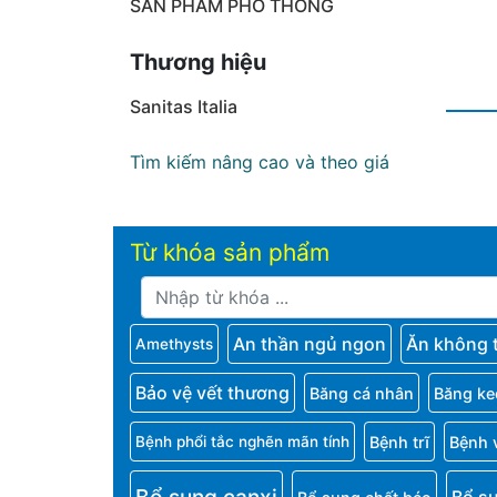
SẢN PHẨM PHỔ THÔNG
Thương hiệu
Sanitas Italia
Tìm kiếm nâng cao và theo giá
Từ khóa sản phẩm
An thần ngủ ngon
Ăn không 
Amethysts
Bảo vệ vết thương
Băng cá nhân
Băng ke
Bệnh trĩ
Bệnh 
Bệnh phổi tắc nghẽn mãn tính