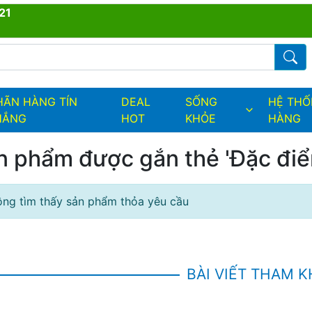
21
ders.fields.logo
Từ kh
HÃN HÀNG TÍN
DEAL
SỐNG
HỆ TH
HẮNG
HOT
KHỎE
HÀNG
n phẩm được gắn thẻ 'Đặc điể
ng tìm thấy sản phẩm thỏa yêu cầu
BÀI VIẾT THAM 