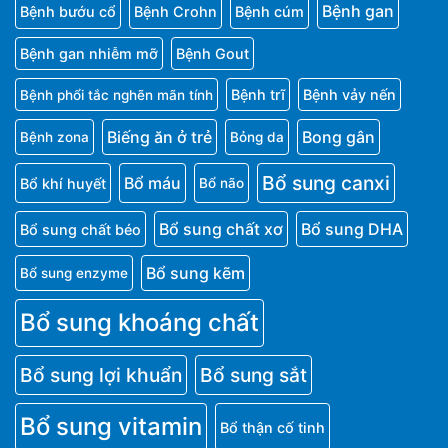
Bệnh gan
Bệnh bướu cổ
Bệnh Crohn
Bệnh cúm
Bệnh gan nhiễm mỡ
Bệnh Gout
Bệnh trĩ
Bệnh vảy nến
Bệnh phổi tắc nghẽn mãn tính
Biếng ăn ở trẻ
Bong gân
Bệnh zona
Bỏng da
Bổ sung canxi
Bổ máu
Bổ khí huyết
Bổ não
Bổ sung chất xơ
Bổ sung DHA
Bổ sung chất béo
Bổ sung kẽm
Bổ sung enzyme
Bổ sung khoáng chất
Bổ sung lợi khuẩn
Bổ sung sắt
Bổ sung vitamin
Bổ thận cố tinh