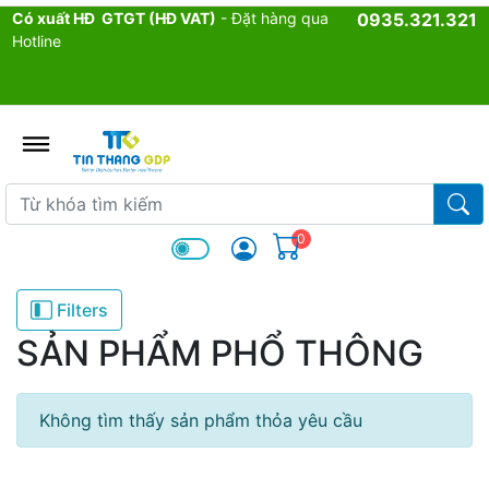
Có xuất HĐ GTGT (HĐ VAT)
- Đặt hàng qua
0935.321.321
Hotline
admin.configuration.shipping.p
Từ khóa tìm kiếm
Từ k
0
Filters
SẢN PHẨM PHỔ THÔNG
Không tìm thấy sản phẩm thỏa yêu cầu