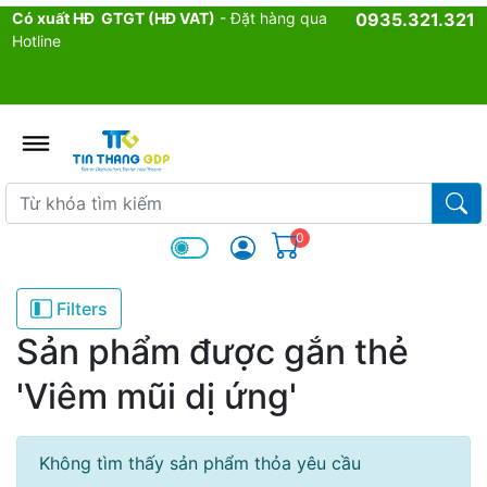
Có xuất HĐ GTGT (HĐ VAT)
- Đặt hàng qua
0935.321.321
Hotline
admin.configuration.shipping.p
Từ khóa tìm kiếm
Từ k
0
Filters
Sản phẩm được gắn thẻ
'Viêm mũi dị ứng'
Không tìm thấy sản phẩm thỏa yêu cầu