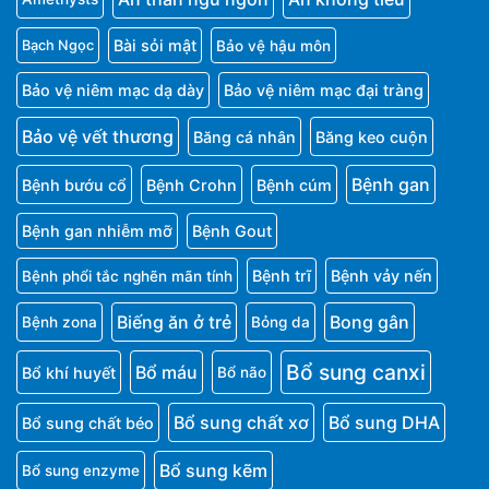
Bài sỏi mật
Bảo vệ hậu môn
Bạch Ngọc
Bảo vệ niêm mạc dạ dày
Bảo vệ niêm mạc đại tràng
Bảo vệ vết thương
Băng cá nhân
Băng keo cuộn
Bệnh gan
Bệnh bướu cổ
Bệnh Crohn
Bệnh cúm
Bệnh gan nhiễm mỡ
Bệnh Gout
Bệnh trĩ
Bệnh vảy nến
Bệnh phổi tắc nghẽn mãn tính
Biếng ăn ở trẻ
Bong gân
Bệnh zona
Bỏng da
Bổ sung canxi
Bổ máu
Bổ khí huyết
Bổ não
Bổ sung chất xơ
Bổ sung DHA
Bổ sung chất béo
Bổ sung kẽm
Bổ sung enzyme