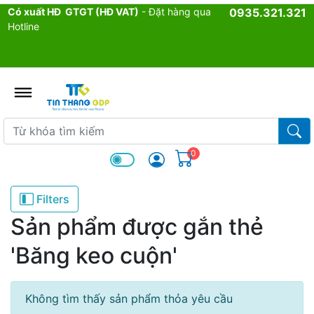
Có xuất HĐ GTGT (HĐ VAT)
- Đặt hàng qua
0935.321.321
Hotline
admin.configuration.shipping.p
Từ khóa tìm kiếm
Từ k
0
Filters
Sản phẩm được gắn thẻ
'Băng keo cuộn'
Không tìm thấy sản phẩm thỏa yêu cầu