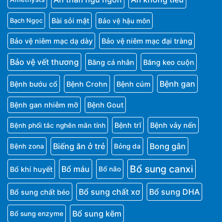
Bài sỏi mật
Bảo vệ hậu môn
Bạch Ngọc
Bảo vệ niêm mạc dạ dày
Bảo vệ niêm mạc đại tràng
Bảo vệ vết thương
Băng cá nhân
Băng keo cuộn
Bệnh gan
Bệnh bướu cổ
Bệnh Crohn
Bệnh cúm
Bệnh gan nhiễm mỡ
Bệnh Gout
Bệnh trĩ
Bệnh vảy nến
Bệnh phổi tắc nghẽn mãn tính
Biếng ăn ở trẻ
Bong gân
Bệnh zona
Bỏng da
Bổ sung canxi
Bổ máu
Bổ khí huyết
Bổ não
Bổ sung chất xơ
Bổ sung DHA
Bổ sung chất béo
Bổ sung kẽm
Bổ sung enzyme