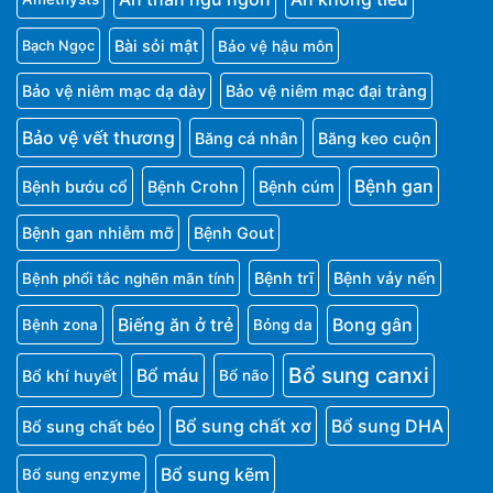
Bài sỏi mật
Bảo vệ hậu môn
Bạch Ngọc
Bảo vệ niêm mạc dạ dày
Bảo vệ niêm mạc đại tràng
Bảo vệ vết thương
Băng cá nhân
Băng keo cuộn
Bệnh gan
Bệnh bướu cổ
Bệnh Crohn
Bệnh cúm
Bệnh gan nhiễm mỡ
Bệnh Gout
Bệnh trĩ
Bệnh vảy nến
Bệnh phổi tắc nghẽn mãn tính
Biếng ăn ở trẻ
Bong gân
Bệnh zona
Bỏng da
Bổ sung canxi
Bổ máu
Bổ khí huyết
Bổ não
Bổ sung chất xơ
Bổ sung DHA
Bổ sung chất béo
Bổ sung kẽm
Bổ sung enzyme