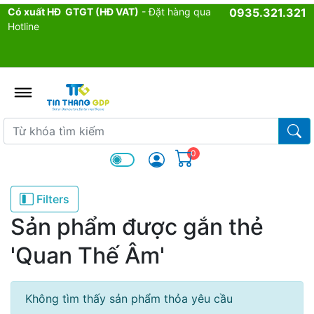
Có xuất HĐ GTGT (HĐ VAT)
- Đặt hàng qua
0935.321.321
Hotline
admin.configuration.shipping.p
Từ khóa tìm kiếm
Từ k
0
Filters
Sản phẩm được gắn thẻ
'Quan Thế Âm'
Không tìm thấy sản phẩm thỏa yêu cầu