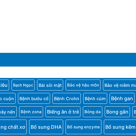
tiêu
Bài sỏi mật
Bảo vệ niêm m
Bảo vệ hậu môn
Bạch Ngọc
Bệnh gan
o cuộn
Bệnh bướu cổ
Bệnh Crohn
Bệnh cúm
Biếng ăn ở trẻ
Bong gân
vảy nến
Bệnh zona
Bỏng da
ung chất xơ
Bổ sung DHA
Bổ sung kẽm
Bổ sung enzyme