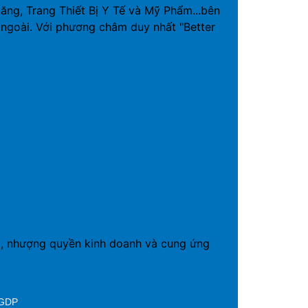
g, Trang Thiết Bị Y Tế và Mỹ Phẩm...bên
ngoài. Với phương châm duy nhất "Better
19, nhượng quyền kinh doanh và cung ứng
 GDP