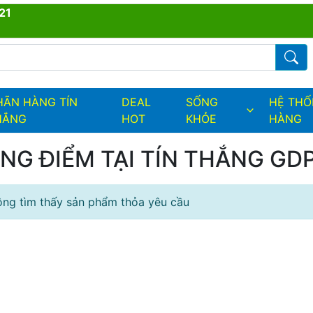
21
ders.fields.logo
Từ kh
HÃN HÀNG TÍN
DEAL
SỐNG
HỆ TH
HẮNG
HOT
KHỎE
HÀNG
NG ĐIỂM TẠI TÍN THẮNG GD
ng tìm thấy sản phẩm thỏa yêu cầu