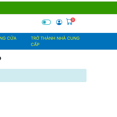
0
óa tìm kiếm
ỐNG CỬA
TRỞ THÀNH NHÀ CUNG
CẤP
P