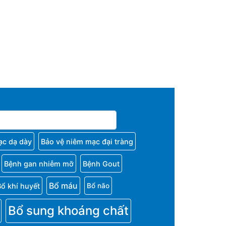
ạc dạ dày
Bảo vệ niêm mạc đại tràng
Bệnh gan nhiễm mỡ
Bệnh Gout
Bổ máu
Bổ khí huyết
Bổ não
Bổ sung khoáng chất