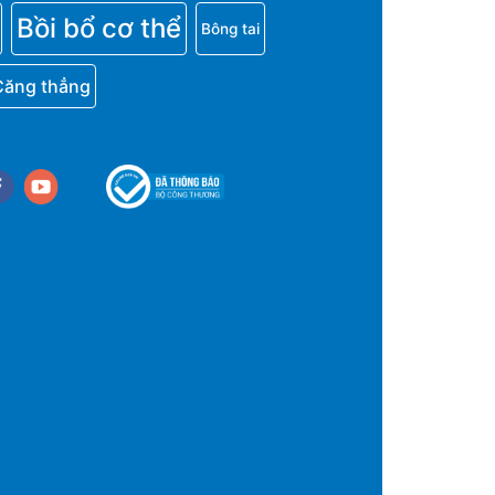
Bồi bổ cơ thể
Bông tai
Căng thẳng
cebook
youtube