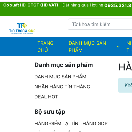
Có xuất HĐ GTGT (HĐ VAT)
- Đặt hàng qua Hotline
0935.321.3
Từ khóa tìm kiếm
admin.configuration.shipping.provi
TRANG
DANH MỤC SẢN
N
CHỦ
PHẨM
T
Danh mục sản phẩm
HÀ
DANH MỤC SẢN PHẨM
Khô
NHÃN HÀNG TÍN THẮNG
DEAL HOT
Bộ sưu tập
HÀNG ĐIỂM TẠI TÍN THẮNG GDP