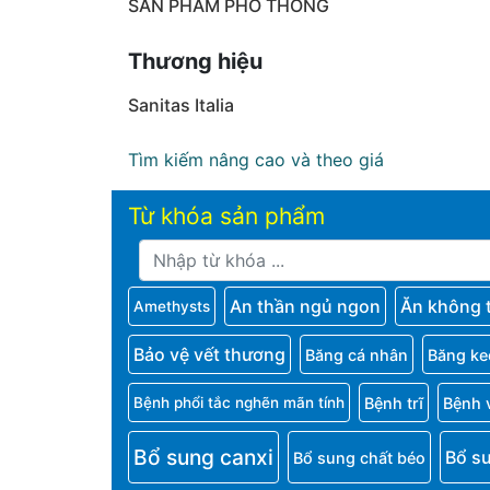
SẢN PHẨM PHỔ THÔNG
Thương hiệu
Sanitas Italia
Tìm kiếm nâng cao và theo giá
Từ khóa sản phẩm
An thần ngủ ngon
Ăn không 
Amethysts
Bảo vệ vết thương
Băng cá nhân
Băng ke
Bệnh trĩ
Bệnh 
Bệnh phổi tắc nghẽn mãn tính
Bổ sung canxi
Bổ s
Bổ sung chất béo