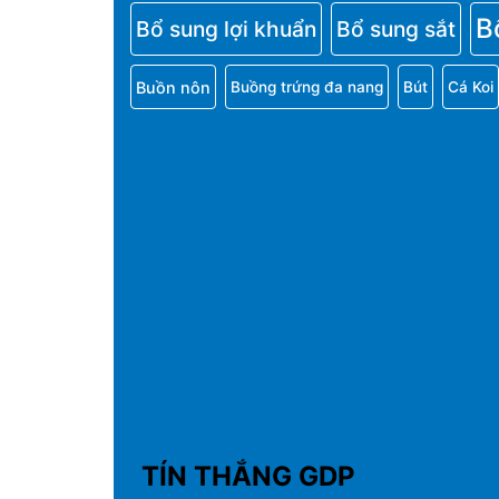
B
Bổ sung lợi khuẩn
Bổ sung sắt
Buồn nôn
Buồng trứng đa nang
Bút
Cá Koi
TÍN THẮNG GDP