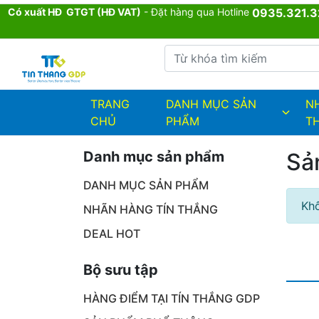
Có xuất HĐ GTGT (HĐ VAT)
- Đặt hàng qua Hotline
0935.321.3
Từ khóa tìm kiếm
admin.configuration.shipping.provi
TRANG
DANH MỤC SẢN
N
CHỦ
PHẨM
T
Danh mục sản phẩm
Sả
DANH MỤC SẢN PHẨM
Khô
NHÃN HÀNG TÍN THẮNG
DEAL HOT
Bộ sưu tập
HÀNG ĐIỂM TẠI TÍN THẮNG GDP