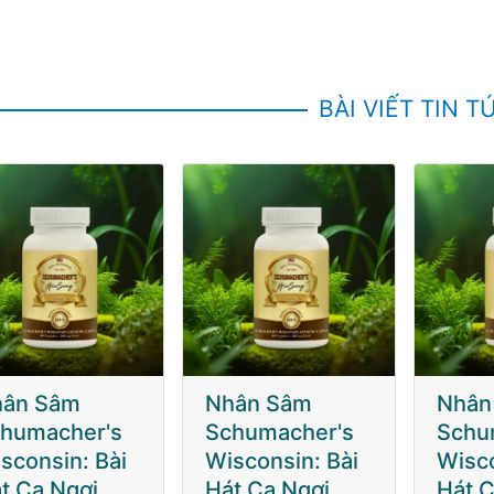
BÀI VIẾT TIN T
hân Sâm
Nhân Sâm
Nhân
humacher's
Schumacher's
Schu
sconsin: Bài
Wisconsin: Bài
Wisco
t Ca Ngợi
Hát Ca Ngợi
Hát C