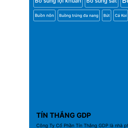
B
Bổ sung lợi khuẩn
Bổ sung sắt
Buồn nôn
Buồng trứng đa nang
Bút
Cá Koi
TÍN THẮNG GDP
Công Ty Cổ Phần Tín Thắng GDP là nhà p