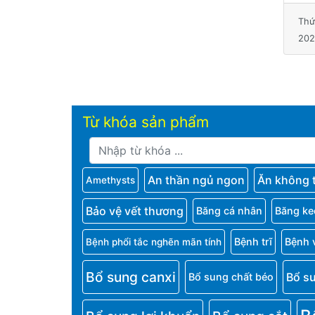
Thứ Ba, 23 tháng 7,
Thứ Ba, 23 tháng 7,
Thứ
2024
2024
202
Từ khóa sản phẩm
An thần ngủ ngon
Ăn không 
Amethysts
Bảo vệ vết thương
Băng cá nhân
Băng ke
Bệnh trĩ
Bệnh 
Bệnh phổi tắc nghẽn mãn tính
Bổ sung canxi
Bổ s
Bổ sung chất béo