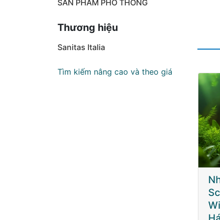
SẢN PHẨM PHỔ THÔNG
Thương hiệu
Sanitas Italia
Tìm kiếm nâng cao và theo giá
Nhân Sâm
Nhân Sâm
N
Schumacher's
Schumacher's
Sc
Wisconsin: Bài
Wisconsin: Bài
Wi
Hát Ca Ngợi
Hát Ca Ngợi
Há