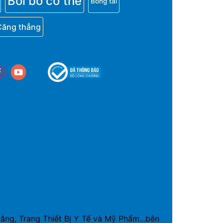
Bồi bổ cơ thể
Bông tai
Căng thẳng
cebook
youtube
g, Trang Thiết Bị Y Tế và Mỹ Phẩm...bên