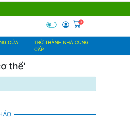
0
óa tìm kiếm
ỐNG CỬA
TRỞ THÀNH NHÀ CUNG
CẤP
ơ thể'
KHẢO