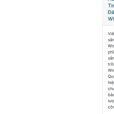
Tinh Hoa Từ
Tinh Hoa Từ
Ti
Đất Mẹ
Đất Mẹ
Đấ
Wisconsin
Wisconsin
Wi
Viên uống nhân
Viên uống nhân
Vi
sâm Schumacher
sâm Schumacher
sâ
Wisconsin với thành
Wisconsin với thành
Wis
phần 100% nhân
phần 100% nhân
ph
sâm nguyên chất
sâm nguyên chất
sâ
trồng ở tiểu bang
trồng ở tiểu bang
trồ
Wincosin - Hoa Kỳ.
Wincosin - Hoa Kỳ.
Win
Quy trình sản xuất
Quy trình sản xuất
Quy
hiện đại được
hiện đại được
hiệ
chuẩn hoá, đảm
chuẩn hoá, đảm
ch
bảo được chất
bảo được chất
bả
lượng và những
lượng và những
lư
công
công
cô