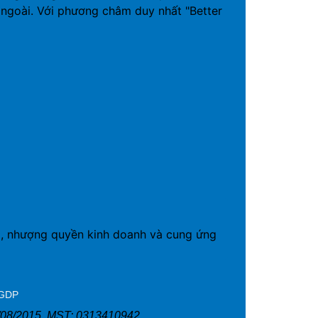
ngoài. Với phương châm duy nhất "Better
19, nhượng quyền kinh doanh và cung ứng
 GDP
/08/2015. MST: 0313410942