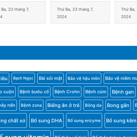
 Ba, 23 tháng 7,
Thứ Ba, 23 tháng 7,
Thứ Ba, 
4
2024
2024
tiêu
Bài sỏi mật
Bảo vệ niêm m
Bảo vệ hậu môn
Bạch Ngọc
Bệnh gan
o cuộn
Bệnh bướu cổ
Bệnh Crohn
Bệnh cúm
Biếng ăn ở trẻ
Bong gân
vảy nến
Bệnh zona
Bỏng da
ung chất xơ
Bổ sung DHA
Bổ sung kẽm
Bổ sung enzyme