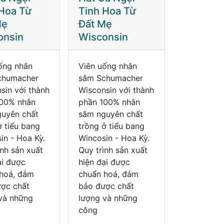
Hoa Từ
Tinh Hoa Từ
Tinh Ho
Mẹ
Đất Mẹ
Đất Mẹ
onsin
Wisconsin
Wiscons
ống nhân
Viên uống nhân
Viên uống
chumacher
sâm Schumacher
sâm Schu
sin với thành
Wisconsin với thành
Wisconsin 
100% nhân
phần 100% nhân
phần 100%
uyên chất
sâm nguyên chất
sâm nguyê
ở tiểu bang
trồng ở tiểu bang
trồng ở ti
in - Hoa Kỳ.
Wincosin - Hoa Kỳ.
Wincosin -
ình sản xuất
Quy trình sản xuất
Quy trình 
ại được
hiện đại được
hiện đại đ
hoá, đảm
chuẩn hoá, đảm
chuẩn hoá
ợc chất
bảo được chất
bảo được 
và những
lượng và những
lượng và 
công
công