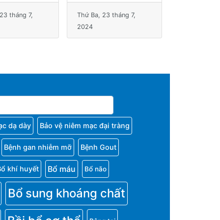
23 tháng 7,
Thứ Ba, 23 tháng 7,
Thứ Ba, 23 t
2024
2024
ạc dạ dày
Bảo vệ niêm mạc đại tràng
Bệnh gan nhiễm mỡ
Bệnh Gout
Bổ máu
Bổ khí huyết
Bổ não
Bổ sung khoáng chất