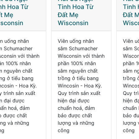
nh Hoa Từ
Tinh Hoa Từ
Tinh 
t Mẹ
Đất Mẹ
Đất 
sconsin
Wisconsin
Wisc
ên uống nhân
Viên uống nhân
Viên u
m Schumacher
sâm Schumacher
sâm S
consin với thành
Wisconsin với thành
Wiscon
ần 100% nhân
phần 100% nhân
phần 
m nguyên chất
sâm nguyên chất
sâm ng
ng ở tiểu bang
trồng ở tiểu bang
trồng 
cosin - Hoa Kỳ.
Wincosin - Hoa Kỳ.
Wincos
 trình sản xuất
Quy trình sản xuất
Quy tr
n đại được
hiện đại được
hiện đ
uẩn hoá, đảm
chuẩn hoá, đảm
chuẩn 
o được chất
bảo được chất
bảo đư
ợng và những
lượng và những
lượng 
ng
công
công