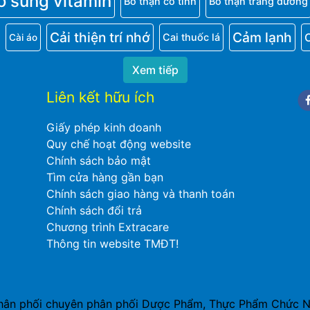
ổ sung vitamin
Bổ thận cố tinh
Bổ thận tráng dương
Cải thiện trí nhớ
Cảm lạnh
Cai thuốc lá
Cài áo
Xem tiếp
Liên kết hữu ích
Fa
Giấy phép kinh doanh
Quy chế hoạt động website
Chính sách bảo mật
Tìm cửa hàng gần bạn
Chính sách giao hàng và thanh toán
Chính sách đổi trả
Chương trình Extracare
Thông tin website TMĐT!
hân phối chuyên phân phối Dược Phẩm, Thực Phẩm Chức Năn