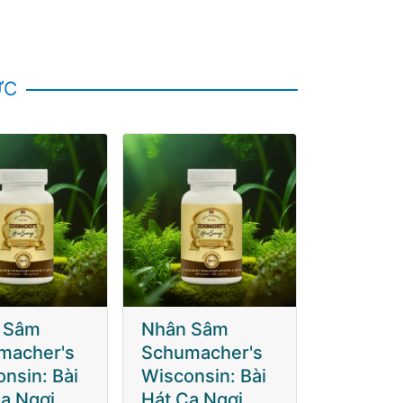
ỨC
 Sâm
Nhân Sâm
Nhân S
macher's
Schumacher's
Schumac
nsin: Bài
Wisconsin: Bài
Wisconsi
a Ngợi
Hát Ca Ngợi
Hát Ca 