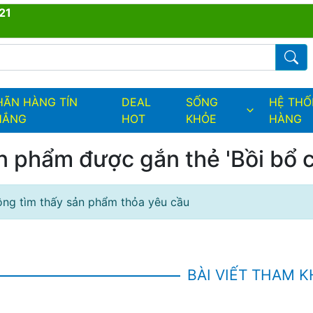
21
ders.fields.logo
Từ kh
HÃN HÀNG TÍN
DEAL
SỐNG
HỆ TH
HẮNG
HOT
KHỎE
HÀNG
n phẩm được gắn thẻ 'Bồi bổ c
ng tìm thấy sản phẩm thỏa yêu cầu
BÀI VIẾT THAM 