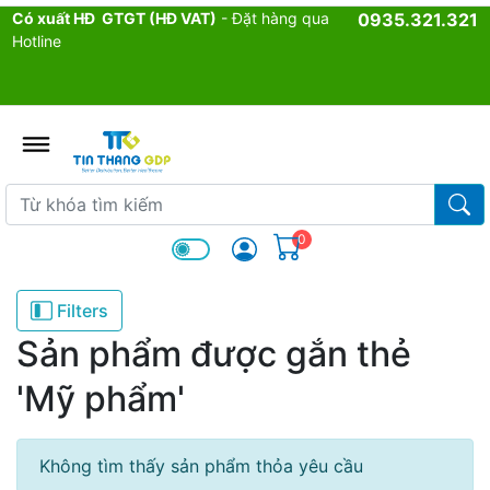
Có xuất HĐ GTGT (HĐ VAT)
- Đặt hàng qua
0935.321.321
Hotline
admin.configuration.shipping.p
Từ khóa tìm kiếm
Từ k
0
Filters
Sản phẩm được gắn thẻ
'Mỹ phẩm'
Không tìm thấy sản phẩm thỏa yêu cầu