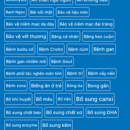
Bài sỏi mật
Bảo vệ hậu môn
Bạch Ngọc
Bảo vệ niêm mạc dạ dày
Bảo vệ niêm mạc đại tràng
Bảo vệ vết thương
Băng cá nhân
Băng keo cuộn
Bệnh gan
Bệnh bướu cổ
Bệnh Crohn
Bệnh cúm
Bệnh gan nhiễm mỡ
Bệnh Gout
Bệnh trĩ
Bệnh vảy nến
Bệnh phổi tắc nghẽn mãn tính
Biếng ăn ở trẻ
Bong gân
Bệnh zona
Bỏng da
Bổ sung canxi
Bổ máu
Bổ khí huyết
Bổ não
Bổ sung chất xơ
Bổ sung DHA
Bổ sung chất béo
Bổ sung kẽm
Bổ sung enzyme