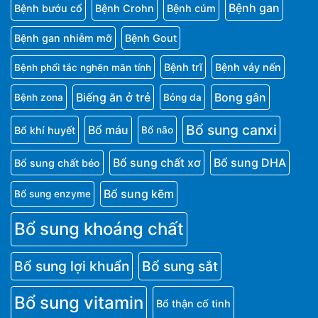
Bệnh gan
Bệnh bướu cổ
Bệnh Crohn
Bệnh cúm
Bệnh gan nhiễm mỡ
Bệnh Gout
Bệnh trĩ
Bệnh vảy nến
Bệnh phổi tắc nghẽn mãn tính
Biếng ăn ở trẻ
Bong gân
Bệnh zona
Bỏng da
Bổ sung canxi
Bổ máu
Bổ khí huyết
Bổ não
Bổ sung chất xơ
Bổ sung DHA
Bổ sung chất béo
Bổ sung kẽm
Bổ sung enzyme
Bổ sung khoáng chất
Bổ sung lợi khuẩn
Bổ sung sắt
Bổ sung vitamin
Bổ thận cố tinh