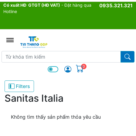
Có xuất HĐ GTGT (HĐ VAT)
- Đặt hàng qua
0935.321.321
Hotline
admin.configuration.shipping.p
Từ khóa tìm kiếm
Từ k
0
Filters
Sanitas Italia
Không tìm thấy sản phẩm thỏa yêu cầu