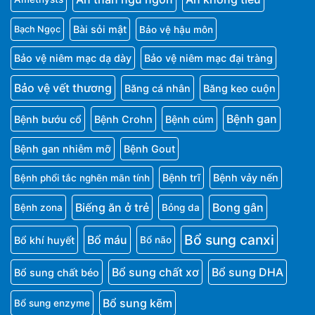
Bài sỏi mật
Bảo vệ hậu môn
Bạch Ngọc
Bảo vệ niêm mạc dạ dày
Bảo vệ niêm mạc đại tràng
Bảo vệ vết thương
Băng cá nhân
Băng keo cuộn
Bệnh gan
Bệnh bướu cổ
Bệnh Crohn
Bệnh cúm
Bệnh gan nhiễm mỡ
Bệnh Gout
Bệnh trĩ
Bệnh vảy nến
Bệnh phổi tắc nghẽn mãn tính
Biếng ăn ở trẻ
Bong gân
Bệnh zona
Bỏng da
Bổ sung canxi
Bổ máu
Bổ khí huyết
Bổ não
Bổ sung chất xơ
Bổ sung DHA
Bổ sung chất béo
Bổ sung kẽm
Bổ sung enzyme