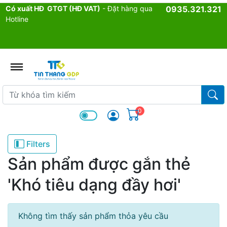
Có xuất HĐ GTGT (HĐ VAT)
- Đặt hàng qua
0935.321.321
Hotline
admin.configuration.shipping.p
Từ khóa tìm kiếm
Từ k
0
Filters
Sản phẩm được gắn thẻ
'Khó tiêu dạng đầy hơi'
Không tìm thấy sản phẩm thỏa yêu cầu