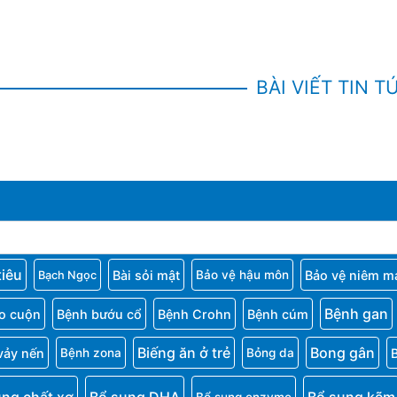
BÀI VIẾT TIN T
tiêu
Bài sỏi mật
Bảo vệ niêm m
Bảo vệ hậu môn
Bạch Ngọc
Bệnh gan
o cuộn
Bệnh bướu cổ
Bệnh Crohn
Bệnh cúm
Biếng ăn ở trẻ
Bong gân
vảy nến
Bệnh zona
Bỏng da