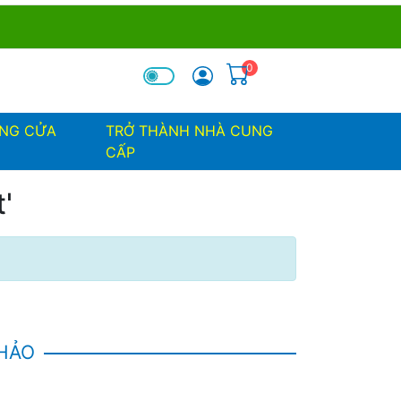
0
óa tìm kiếm
ỐNG CỬA
TRỞ THÀNH NHÀ CUNG
CẤP
'
KHẢO