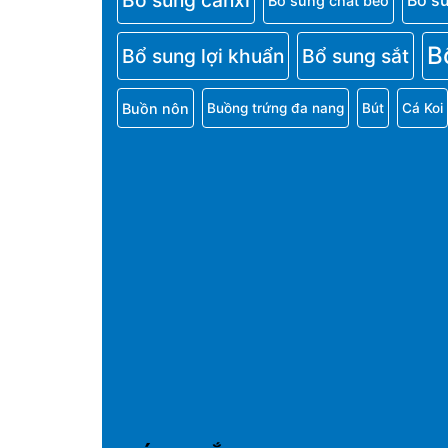
Bổ sung canxi
Bổ s
Bổ sung chất béo
B
Bổ sung lợi khuẩn
Bổ sung sắt
Buồn nôn
Buồng trứng đa nang
Bút
Cá Koi