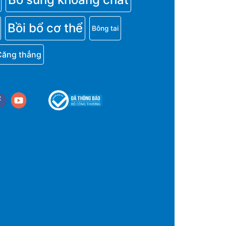
Bồi bổ cơ thể
Bông tai
Căng thẳng
cebook
youtube