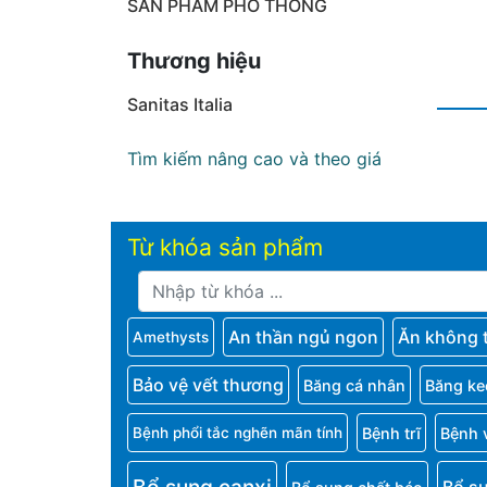
SẢN PHẨM PHỔ THÔNG
Thương hiệu
Sanitas Italia
Tìm kiếm nâng cao và theo giá
Từ khóa sản phẩm
An thần ngủ ngon
Ăn không 
Amethysts
Bảo vệ vết thương
Băng cá nhân
Băng ke
Bệnh trĩ
Bệnh 
Bệnh phổi tắc nghẽn mãn tính