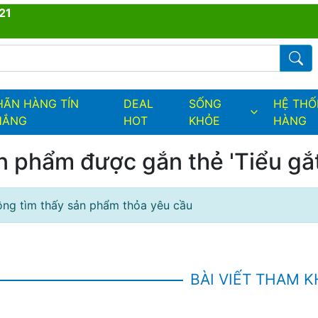
21
ders.fields.logo
Từ kh
HÃN HÀNG TÍN
DEAL
SỐNG
HỆ TH
HẮNG
HOT
KHỎE
HÀNG
n phẩm được gắn thẻ 'Tiểu gắt
ng tìm thấy sản phẩm thỏa yêu cầu
BÀI VIẾT THAM 