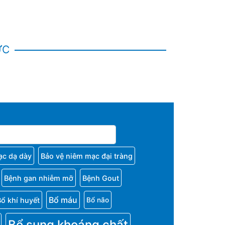
ỨC
ạc dạ dày
Bảo vệ niêm mạc đại tràng
Bệnh gan nhiễm mỡ
Bệnh Gout
Bổ máu
Bổ khí huyết
Bổ não
Bổ sung khoáng chất