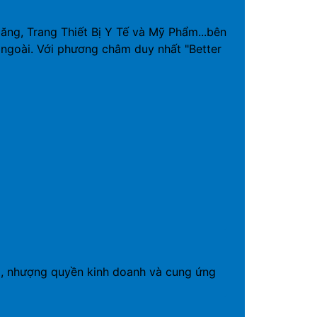
g, Trang Thiết Bị Y Tế và Mỹ Phẩm...bên
ngoài. Với phương châm duy nhất "Better
19, nhượng quyền kinh doanh và cung ứng