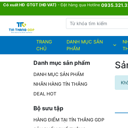
Có xuất HĐ GTGT (HĐ VAT)
- Đặt hàng qua Hotline
0935.321.3
Từ khóa tìm kiếm
admin.configuration.shipping.provi
TRANG
DANH MỤC SẢN
N
CHỦ
PHẨM
T
Danh mục sản phẩm
Sả
DANH MỤC SẢN PHẨM
Khô
NHÃN HÀNG TÍN THẮNG
DEAL HOT
Bộ sưu tập
HÀNG ĐIỂM TẠI TÍN THẮNG GDP