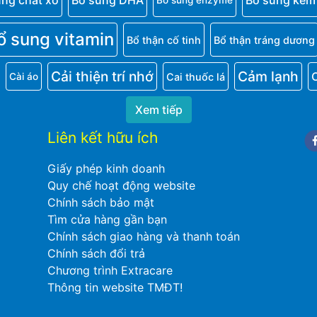
ung chất xơ
Bổ sung DHA
Bổ sung kẽm
Bổ sung enzyme
ổ sung vitamin
Bổ thận cố tinh
Bổ thận tráng dương
Cải thiện trí nhớ
Cảm lạnh
Cai thuốc lá
Cài áo
Xem tiếp
Liên kết hữu ích
Fa
Giấy phép kinh doanh
Quy chế hoạt động website
Chính sách bảo mật
Tìm cửa hàng gần bạn
Chính sách giao hàng và thanh toán
Chính sách đổi trả
Chương trình Extracare
Thông tin website TMĐT!