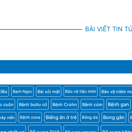
BÀI VIẾT TIN T
tiêu
Bài sỏi mật
Bảo vệ niêm m
Bảo vệ hậu môn
Bạch Ngọc
Bệnh gan
o cuộn
Bệnh bướu cổ
Bệnh Crohn
Bệnh cúm
Biếng ăn ở trẻ
Bong gân
vảy nến
Bệnh zona
Bỏng da