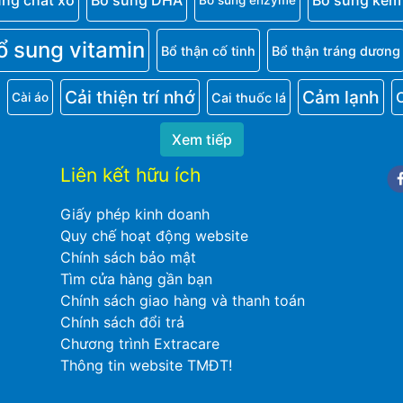
ung chất xơ
Bổ sung DHA
Bổ sung kẽm
Bổ sung enzyme
ổ sung vitamin
Bổ thận cố tinh
Bổ thận tráng dương
Cải thiện trí nhớ
Cảm lạnh
Cai thuốc lá
Cài áo
Xem tiếp
Liên kết hữu ích
Fa
Giấy phép kinh doanh
Quy chế hoạt động website
Chính sách bảo mật
Tìm cửa hàng gần bạn
Chính sách giao hàng và thanh toán
Chính sách đổi trả
Chương trình Extracare
Thông tin website TMĐT!