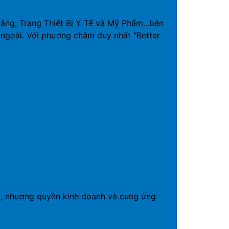
g, Trang Thiết Bị Y Tế và Mỹ Phẩm...bên
ngoài. Với phương châm duy nhất "Better
19, nhượng quyền kinh doanh và cung ứng