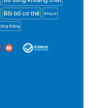
Bồi bổ cơ thể
Bông tai
Căng thẳng
cebook
youtube