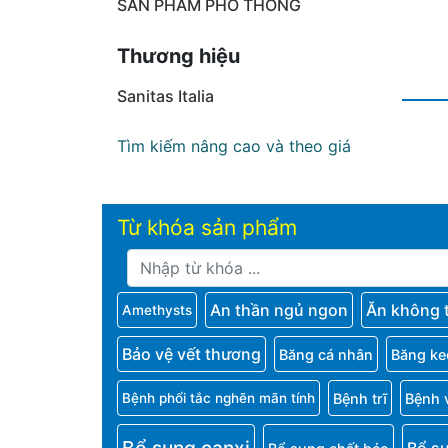
SẢN PHẨM PHỔ THÔNG
Thương hiệu
Sanitas Italia
Tìm kiếm nâng cao và theo giá
Từ khóa sản phẩm
An thần ngủ ngon
Ăn không 
Amethysts
Bảo vệ vết thương
Băng cá nhân
Băng ke
Bệnh trĩ
Bệnh 
Bệnh phổi tắc nghẽn mãn tính