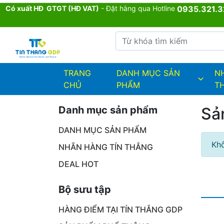
Có xuất HĐ GTGT (HĐ VAT)
- Đặt hàng qua Hotline
0935.321.3
Từ khóa tìm kiếm
admin.configuration.shipping.provi
TRANG
DANH MỤC SẢN
N
CHỦ
PHẨM
T
Danh mục sản phẩm
Sả
DANH MỤC SẢN PHẨM
Khô
NHÃN HÀNG TÍN THẮNG
DEAL HOT
Bộ sưu tập
HÀNG ĐIỂM TẠI TÍN THẮNG GDP