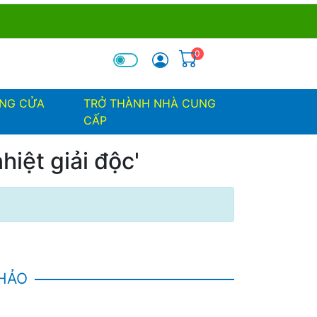
0
óa tìm kiếm
ỐNG CỬA
TRỞ THÀNH NHÀ CUNG
CẤP
iệt giải độc'
KHẢO