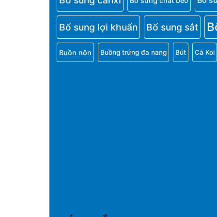
Bổ sung canxi
Bổ s
Bổ sung chất béo
B
Bổ sung lợi khuẩn
Bổ sung sắt
Buồn nôn
Buồng trứng đa nang
Bút
Cá Koi