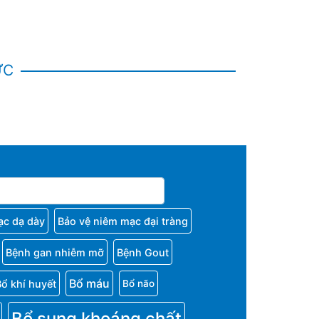
ỨC
ạc dạ dày
Bảo vệ niêm mạc đại tràng
Bệnh gan nhiễm mỡ
Bệnh Gout
Bổ máu
Bổ khí huyết
Bổ não
Bổ sung khoáng chất