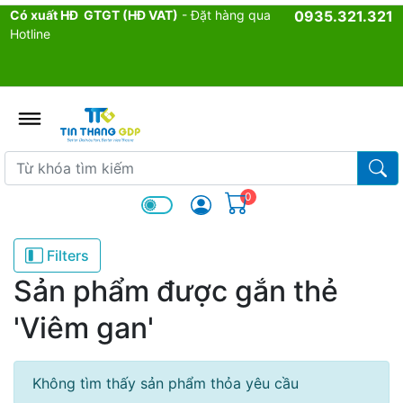
Có xuất HĐ GTGT (HĐ VAT)
- Đặt hàng qua
0935.321.321
Hotline
admin.configuration.shipping.p
Từ khóa tìm kiếm
Từ k
0
Filters
Sản phẩm được gắn thẻ
'Viêm gan'
Không tìm thấy sản phẩm thỏa yêu cầu