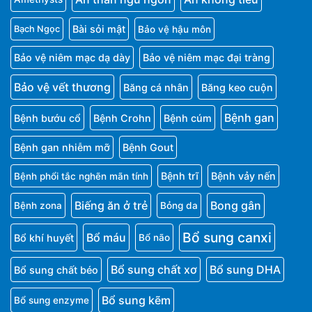
Bài sỏi mật
Bảo vệ hậu môn
Bạch Ngọc
Bảo vệ niêm mạc dạ dày
Bảo vệ niêm mạc đại tràng
Bảo vệ vết thương
Băng cá nhân
Băng keo cuộn
Bệnh gan
Bệnh bướu cổ
Bệnh Crohn
Bệnh cúm
Bệnh gan nhiễm mỡ
Bệnh Gout
Bệnh trĩ
Bệnh vảy nến
Bệnh phổi tắc nghẽn mãn tính
Biếng ăn ở trẻ
Bong gân
Bệnh zona
Bỏng da
Bổ sung canxi
Bổ máu
Bổ khí huyết
Bổ não
Bổ sung chất xơ
Bổ sung DHA
Bổ sung chất béo
Bổ sung kẽm
Bổ sung enzyme