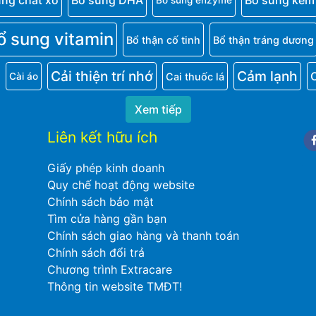
ung chất xơ
Bổ sung DHA
Bổ sung kẽm
Bổ sung enzyme
ổ sung vitamin
Bổ thận cố tinh
Bổ thận tráng dương
Cải thiện trí nhớ
Cảm lạnh
Cai thuốc lá
Cài áo
Xem tiếp
Liên kết hữu ích
Fa
Giấy phép kinh doanh
Quy chế hoạt động website
Chính sách bảo mật
Tìm cửa hàng gần bạn
Chính sách giao hàng và thanh toán
Chính sách đổi trả
Chương trình Extracare
Thông tin website TMĐT!