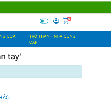
0
óa tìm kiếm
ỐNG CỬA
TRỞ THÀNH NHÀ CUNG
CẤP
n tay'
KHẢO