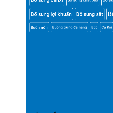
Bổ sung canxi
Bổ s
Bổ sung chất béo
B
Bổ sung lợi khuẩn
Bổ sung sắt
Buồn nôn
Buồng trứng đa nang
Bút
Cá Koi