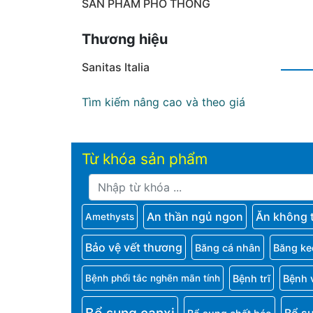
SẢN PHẨM PHỔ THÔNG
Thương hiệu
Sanitas Italia
Tìm kiếm nâng cao và theo giá
Từ khóa sản phẩm
An thần ngủ ngon
Ăn không 
Amethysts
Bảo vệ vết thương
Băng cá nhân
Băng ke
Bệnh trĩ
Bệnh 
Bệnh phổi tắc nghẽn mãn tính