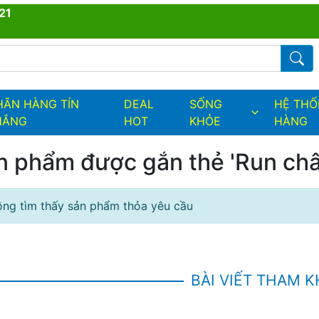
21
ders.fields.logo
Từ kh
HÃN HÀNG TÍN
DEAL
SỐNG
HỆ TH
HẮNG
HOT
KHỎE
HÀNG
n phẩm được gắn thẻ 'Run châ
ng tìm thấy sản phẩm thỏa yêu cầu
BÀI VIẾT THAM 