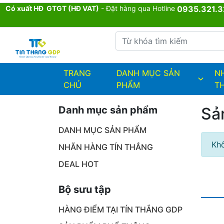
Có xuất HĐ GTGT (HĐ VAT)
- Đặt hàng qua Hotline
0935.321.3
Từ khóa tìm kiếm
admin.configuration.shipping.provi
TRANG
DANH MỤC SẢN
N
CHỦ
PHẨM
T
Danh mục sản phẩm
Sả
DANH MỤC SẢN PHẨM
Khô
NHÃN HÀNG TÍN THẮNG
DEAL HOT
Bộ sưu tập
HÀNG ĐIỂM TẠI TÍN THẮNG GDP