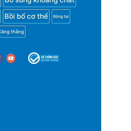
Bồi bổ cơ thể
Bông tai
Căng thẳng
cebook
youtube