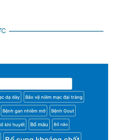
ỨC
ạc dạ dày
Bảo vệ niêm mạc đại tràng
Bệnh gan nhiễm mỡ
Bệnh Gout
Bổ máu
Bổ khí huyết
Bổ não
Bổ sung khoáng chất