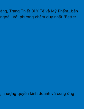
g, Trang Thiết Bị Y Tế và Mỹ Phẩm...bên
ngoài. Với phương châm duy nhất "Better
19, nhượng quyền kinh doanh và cung ứng