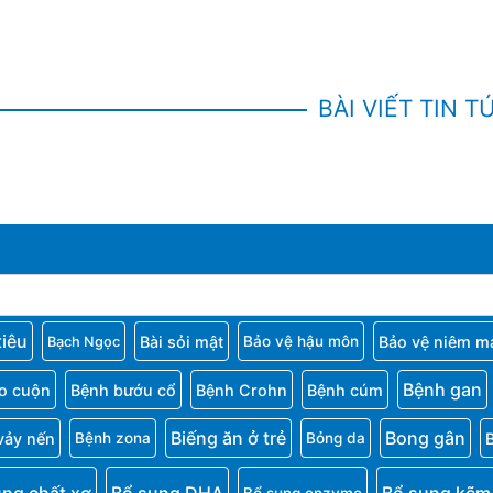
BÀI VIẾT TIN T
tiêu
Bài sỏi mật
Bảo vệ niêm m
Bảo vệ hậu môn
Bạch Ngọc
Bệnh gan
o cuộn
Bệnh bướu cổ
Bệnh Crohn
Bệnh cúm
Biếng ăn ở trẻ
Bong gân
vảy nến
Bệnh zona
Bỏng da