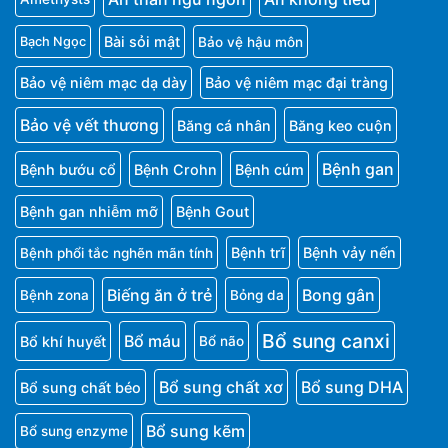
Bài sỏi mật
Bảo vệ hậu môn
Bạch Ngọc
Bảo vệ niêm mạc dạ dày
Bảo vệ niêm mạc đại tràng
Bảo vệ vết thương
Băng cá nhân
Băng keo cuộn
Bệnh gan
Bệnh bướu cổ
Bệnh Crohn
Bệnh cúm
Bệnh gan nhiễm mỡ
Bệnh Gout
Bệnh trĩ
Bệnh vảy nến
Bệnh phổi tắc nghẽn mãn tính
Biếng ăn ở trẻ
Bong gân
Bệnh zona
Bỏng da
Bổ sung canxi
Bổ máu
Bổ khí huyết
Bổ não
Bổ sung chất xơ
Bổ sung DHA
Bổ sung chất béo
Bổ sung kẽm
Bổ sung enzyme