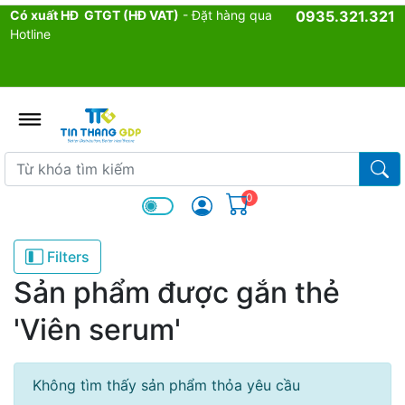
Có xuất HĐ GTGT (HĐ VAT)
- Đặt hàng qua
0935.321.321
Hotline
admin.configuration.shipping.p
Từ khóa tìm kiếm
Từ k
0
Filters
Sản phẩm được gắn thẻ
'Viên serum'
Không tìm thấy sản phẩm thỏa yêu cầu