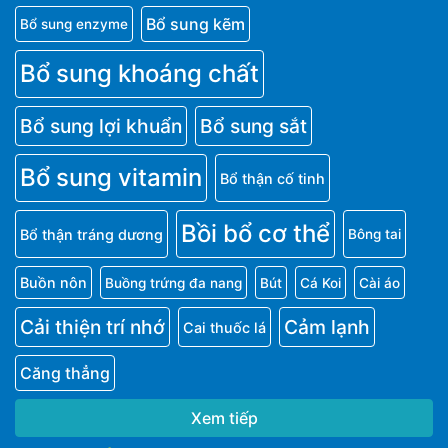
Bổ sung kẽm
Bổ sung enzyme
Bổ sung khoáng chất
Bổ sung lợi khuẩn
Bổ sung sắt
Bổ sung vitamin
Bổ thận cố tinh
Bồi bổ cơ thể
Bổ thận tráng dương
Bông tai
Buồn nôn
Buồng trứng đa nang
Bút
Cá Koi
Cài áo
Cải thiện trí nhớ
Cảm lạnh
Cai thuốc lá
Căng thẳng
Xem tiếp