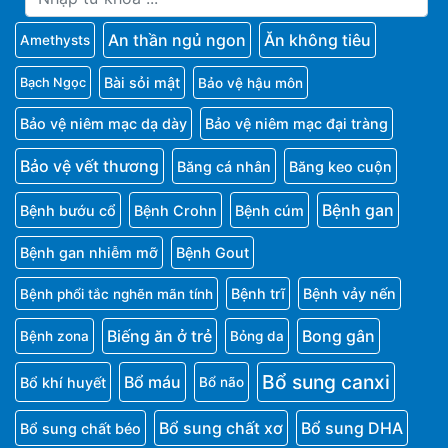
An thần ngủ ngon
Ăn không tiêu
Amethysts
Bài sỏi mật
Bảo vệ hậu môn
Bạch Ngọc
Bảo vệ niêm mạc dạ dày
Bảo vệ niêm mạc đại tràng
Bảo vệ vết thương
Băng cá nhân
Băng keo cuộn
Bệnh gan
Bệnh bướu cổ
Bệnh Crohn
Bệnh cúm
Bệnh gan nhiễm mỡ
Bệnh Gout
Bệnh trĩ
Bệnh vảy nến
Bệnh phổi tắc nghẽn mãn tính
Biếng ăn ở trẻ
Bong gân
Bệnh zona
Bỏng da
Bổ sung canxi
Bổ máu
Bổ khí huyết
Bổ não
Bổ sung chất xơ
Bổ sung DHA
Bổ sung chất béo