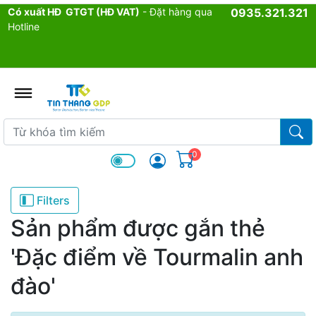
Có xuất HĐ GTGT (HĐ VAT)
- Đặt hàng qua
0935.321.321
Hotline
admin.configuration.shipping.p
Từ khóa tìm kiếm
Từ k
0
Filters
Sản phẩm được gắn thẻ
'Đặc điểm về Tourmalin anh
đào'