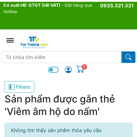
Có xuất HĐ GTGT (HĐ VAT)
- Đặt hàng qua
0935.321.321
Hotline
admin.configuration.shipping.p
Từ khóa tìm kiếm
Từ k
0
Filters
Sản phẩm được gắn thẻ
'Viêm âm hộ do nấm'
Không tìm thấy sản phẩm thỏa yêu cầu