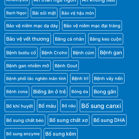
Bài sỏi mật
Bảo vệ hậu môn
Bạch Ngọc
Bảo vệ niêm mạc dạ dày
Bảo vệ niêm mạc đại tràng
Bảo vệ vết thương
Băng cá nhân
Băng keo cuộn
Bệnh gan
Bệnh bướu cổ
Bệnh Crohn
Bệnh cúm
Bệnh gan nhiễm mỡ
Bệnh Gout
Bệnh trĩ
Bệnh vảy nến
Bệnh phổi tắc nghẽn mãn tính
Biếng ăn ở trẻ
Bong gân
Bệnh zona
Bỏng da
Bổ sung canxi
Bổ máu
Bổ khí huyết
Bổ não
Bổ sung chất xơ
Bổ sung DHA
Bổ sung chất béo
Bổ sung kẽm
Bổ sung enzyme