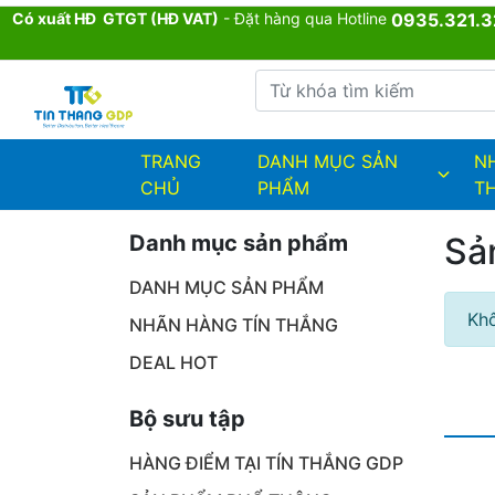
Có xuất HĐ GTGT (HĐ VAT)
- Đặt hàng qua Hotline
0935.321.3
Từ khóa tìm kiếm
admin.configuration.shipping.provi
TRANG
DANH MỤC SẢN
N
CHỦ
PHẨM
T
Danh mục sản phẩm
Sả
DANH MỤC SẢN PHẨM
Khô
NHÃN HÀNG TÍN THẮNG
DEAL HOT
Bộ sưu tập
HÀNG ĐIỂM TẠI TÍN THẮNG GDP