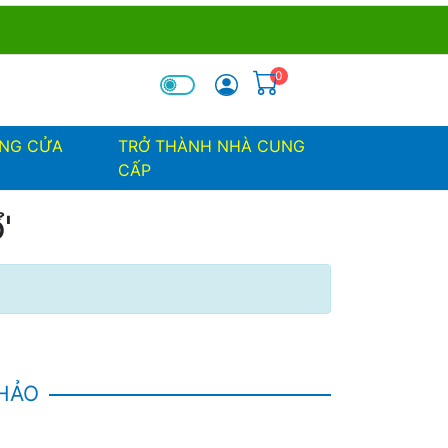
0
óa tìm kiếm
ỐNG CỬA
TRỞ THÀNH NHÀ CUNG
CẤP
'
KHẢO