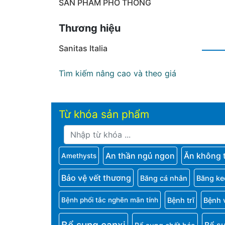
SẢN PHẨM PHỔ THÔNG
Thương hiệu
Sanitas Italia
Tìm kiếm nâng cao và theo giá
Từ khóa sản phẩm
An thần ngủ ngon
Ăn không 
Amethysts
Bảo vệ vết thương
Băng cá nhân
Băng ke
Bệnh trĩ
Bệnh 
Bệnh phổi tắc nghẽn mãn tính