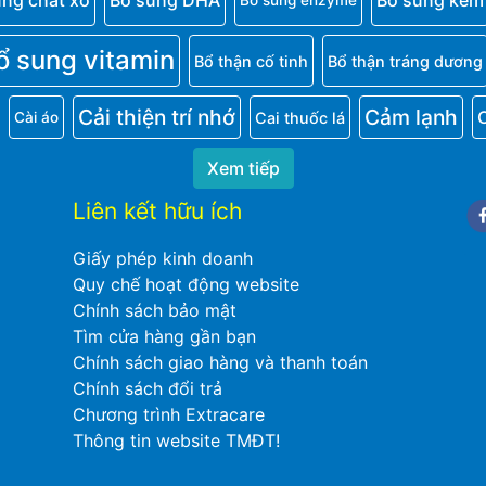
ung chất xơ
Bổ sung DHA
Bổ sung kẽm
Bổ sung enzyme
ổ sung vitamin
Bổ thận cố tinh
Bổ thận tráng dương
Cải thiện trí nhớ
Cảm lạnh
Cai thuốc lá
Cài áo
Xem tiếp
Liên kết hữu ích
Fa
Giấy phép kinh doanh
Quy chế hoạt động website
Chính sách bảo mật
Tìm cửa hàng gần bạn
Chính sách giao hàng và thanh toán
Chính sách đổi trả
Chương trình Extracare
Thông tin website TMĐT!