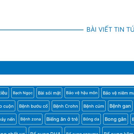
BÀI VIẾT TIN T
tiêu
Bài sỏi mật
Bảo vệ niêm m
Bảo vệ hậu môn
Bạch Ngọc
Bệnh gan
o cuộn
Bệnh bướu cổ
Bệnh Crohn
Bệnh cúm
Biếng ăn ở trẻ
Bong gân
vảy nến
Bệnh zona
Bỏng da