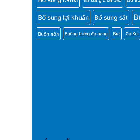
Bổ sung canxi
Bổ s
Bổ sung chất béo
B
Bổ sung lợi khuẩn
Bổ sung sắt
Buồn nôn
Buồng trứng đa nang
Bút
Cá Koi