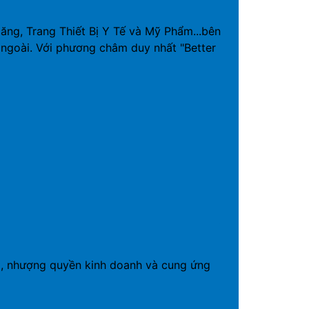
g, Trang Thiết Bị Y Tế và Mỹ Phẩm...bên
ngoài. Với phương châm duy nhất "Better
19, nhượng quyền kinh doanh và cung ứng