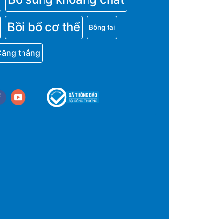
Bồi bổ cơ thể
Bông tai
Căng thẳng
cebook
youtube