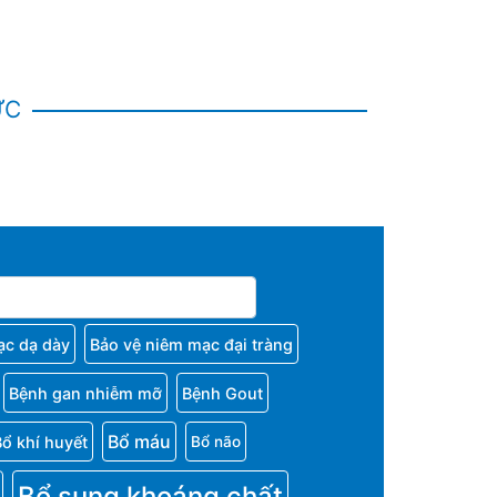
ỨC
ạc dạ dày
Bảo vệ niêm mạc đại tràng
Bệnh gan nhiễm mỡ
Bệnh Gout
Bổ máu
Bổ khí huyết
Bổ não
Bổ sung khoáng chất