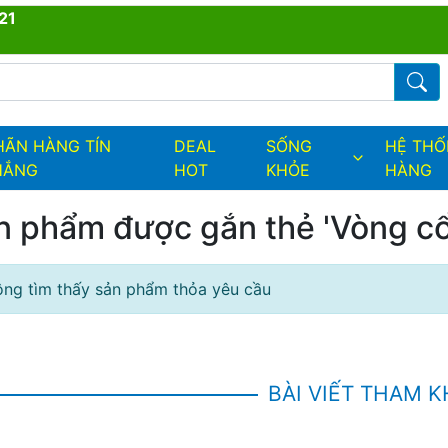
21
ders.fields.logo
Từ kh
HÃN HÀNG TÍN
DEAL
SỐNG
HỆ TH
HẮNG
HOT
KHỎE
HÀNG
n phẩm được gắn thẻ 'Vòng cổ
ng tìm thấy sản phẩm thỏa yêu cầu
BÀI VIẾT THAM 