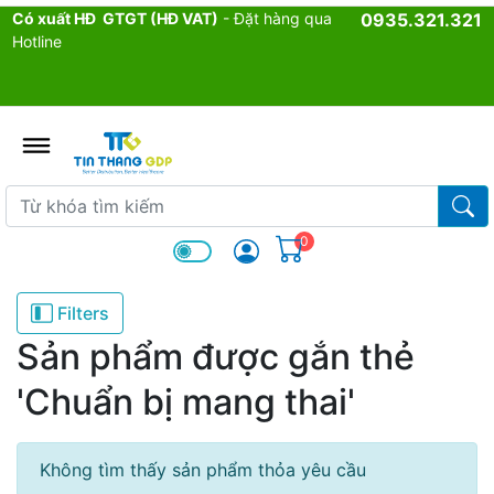
Có xuất HĐ GTGT (HĐ VAT)
- Đặt hàng qua
0935.321.321
Hotline
admin.configuration.shipping.p
Từ khóa tìm kiếm
Từ k
0
Filters
Sản phẩm được gắn thẻ
'Chuẩn bị mang thai'
Không tìm thấy sản phẩm thỏa yêu cầu