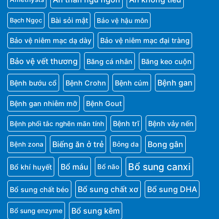
Bài sỏi mật
Bảo vệ hậu môn
Bạch Ngọc
Bảo vệ niêm mạc dạ dày
Bảo vệ niêm mạc đại tràng
Bảo vệ vết thương
Băng cá nhân
Băng keo cuộn
Bệnh gan
Bệnh bướu cổ
Bệnh Crohn
Bệnh cúm
Bệnh gan nhiễm mỡ
Bệnh Gout
Bệnh trĩ
Bệnh vảy nến
Bệnh phổi tắc nghẽn mãn tính
Biếng ăn ở trẻ
Bong gân
Bệnh zona
Bỏng da
Bổ sung canxi
Bổ máu
Bổ khí huyết
Bổ não
Bổ sung chất xơ
Bổ sung DHA
Bổ sung chất béo
Bổ sung kẽm
Bổ sung enzyme