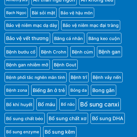
Bài sỏi mật
Bảo vệ hậu môn
Bạch Ngọc
Bảo vệ niêm mạc dạ dày
Bảo vệ niêm mạc đại tràng
Bảo vệ vết thương
Băng cá nhân
Băng keo cuộn
Bệnh gan
Bệnh bướu cổ
Bệnh Crohn
Bệnh cúm
Bệnh gan nhiễm mỡ
Bệnh Gout
Bệnh trĩ
Bệnh vảy nến
Bệnh phổi tắc nghẽn mãn tính
Biếng ăn ở trẻ
Bong gân
Bệnh zona
Bỏng da
Bổ sung canxi
Bổ máu
Bổ khí huyết
Bổ não
Bổ sung chất xơ
Bổ sung DHA
Bổ sung chất béo
Bổ sung kẽm
Bổ sung enzyme