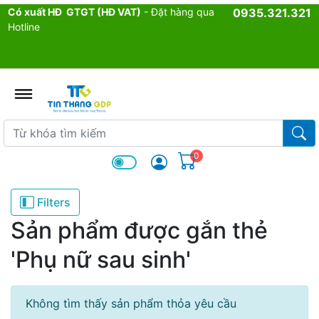
Có xuất HĐ GTGT (HĐ VAT)
- Đặt hàng qua
0935.321.321
Hotline
admin.configuration.shipping.p
Từ khóa tìm kiếm
Từ k
0
Filters
Sản phẩm được gắn thẻ
'Phụ nữ sau sinh'
Không tìm thấy sản phẩm thỏa yêu cầu