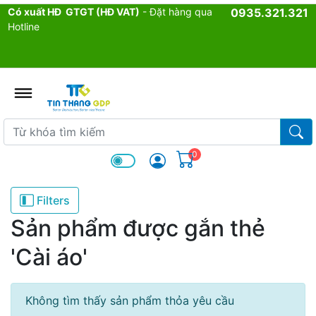
Có xuất HĐ GTGT (HĐ VAT)
- Đặt hàng qua
0935.321.321
Hotline
admin.configuration.shipping.p
Từ khóa tìm kiếm
Từ k
0
Filters
Sản phẩm được gắn thẻ
'Cài áo'
Không tìm thấy sản phẩm thỏa yêu cầu