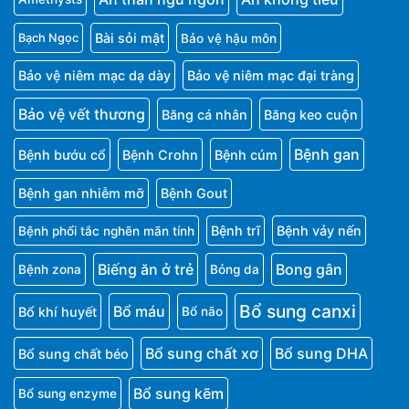
Bài sỏi mật
Bảo vệ hậu môn
Bạch Ngọc
Bảo vệ niêm mạc dạ dày
Bảo vệ niêm mạc đại tràng
Bảo vệ vết thương
Băng cá nhân
Băng keo cuộn
Bệnh gan
Bệnh bướu cổ
Bệnh Crohn
Bệnh cúm
Bệnh gan nhiễm mỡ
Bệnh Gout
Bệnh trĩ
Bệnh vảy nến
Bệnh phổi tắc nghẽn mãn tính
Biếng ăn ở trẻ
Bong gân
Bệnh zona
Bỏng da
Bổ sung canxi
Bổ máu
Bổ khí huyết
Bổ não
Bổ sung chất xơ
Bổ sung DHA
Bổ sung chất béo
Bổ sung kẽm
Bổ sung enzyme