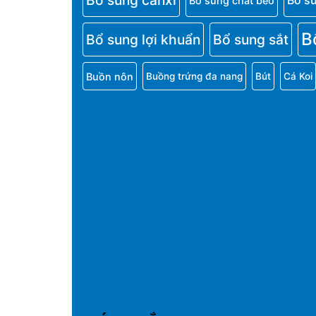
Bổ sung canxi
Bổ s
Bổ sung chất béo
B
Bổ sung lợi khuẩn
Bổ sung sắt
Buồn nôn
Buồng trứng đa nang
Bút
Cá Koi