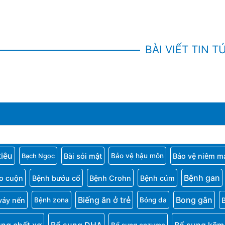
BÀI VIẾT TIN T
tiêu
Bài sỏi mật
Bảo vệ niêm m
Bảo vệ hậu môn
Bạch Ngọc
Bệnh gan
o cuộn
Bệnh bướu cổ
Bệnh Crohn
Bệnh cúm
Biếng ăn ở trẻ
Bong gân
vảy nến
Bệnh zona
Bỏng da