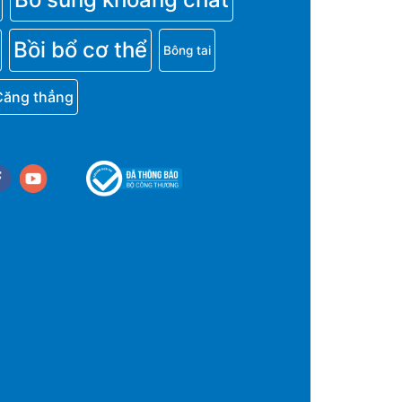
Bồi bổ cơ thể
Bông tai
Căng thẳng
cebook
youtube