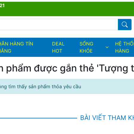
21
ders.fields.logo
Từ kh
HÃN HÀNG TÍN
DEAL
SỐNG
HỆ TH
HẮNG
HOT
KHỎE
HÀNG
n phẩm được gắn thẻ 'Tượng t
ng tìm thấy sản phẩm thỏa yêu cầu
BÀI VIẾT THAM 