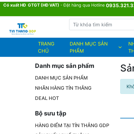
Có xuất HĐ GTGT (HĐ VAT)
- Đặt hàng qua Hotline
0935.321.3
Từ khóa tìm kiếm
admin.configuration.shipping.provi
TRANG
DANH MỤC SẢN
N
CHỦ
PHẨM
T
Danh mục sản phẩm
Sả
DANH MỤC SẢN PHẨM
Khô
NHÃN HÀNG TÍN THẮNG
DEAL HOT
Bộ sưu tập
HÀNG ĐIỂM TẠI TÍN THẮNG GDP