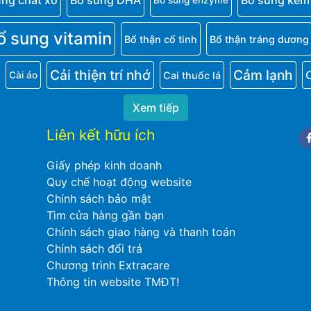
ung chất xơ
Bổ sung DHA
Bổ sung kẽm
Bổ sung enzyme
ổ sung vitamin
Bổ thận cố tinh
Bổ thận tráng dương
Cải thiện trí nhớ
Cảm lạnh
Cai thuốc lá
Cài áo
Xem tiếp
Liên kết hữu ích
Fa
Giấy phép kinh doanh
Quy chế hoạt động website
Chính sách bảo mật
Tìm cửa hàng gần bạn
Chính sách giao hàng và thanh toán
Chính sách đổi trả
Chương trình Extracare
Thông tin website TMĐT!