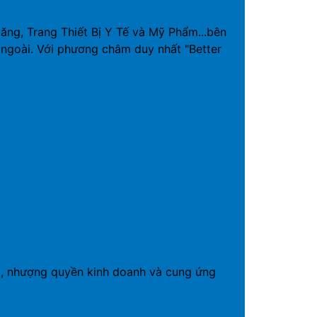
g, Trang Thiết Bị Y Tế và Mỹ Phẩm...bên
ngoài. Với phương châm duy nhất "Better
19, nhượng quyền kinh doanh và cung ứng