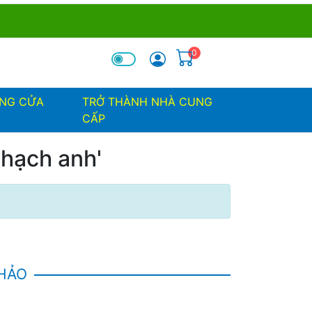
0
óa tìm kiếm
ỐNG CỬA
TRỞ THÀNH NHÀ CUNG
CẤP
hạch anh'
KHẢO