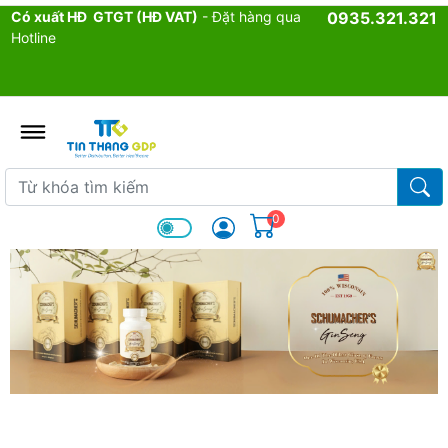
Có xuất HĐ GTGT (HĐ VAT)
- Đặt hàng qua
0935.321.321
Hotline
admin.configuration.shipping.p
Từ khóa tìm kiếm
Từ k
0