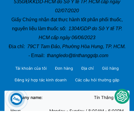
5350/ĐKKDD-HCM do Sở Y tế TP. HCM cấp ngày
02/07/2020
Giấy Chứng nhận đạt thực hành tốt phân phối thuốc,
nguyên liệu làm thuốc số:
1304/GDP do Sở Y tế TP.
HCM cấp ngày 06/06/2023
Địa chỉ:
79CT Tam Đảo, Phường Hòa Hưng, TP. HCM.
- Email:
thangledo@tinthanggdp.com
Tài khoản của tôi
Đơn hàng
Địa chỉ
Giỏ hàng
Đăng ký hợp tác kinh doanh
Các câu hỏi thường gặp
Company name:
Tín Thắng GDP
Hour:
Monday - Sunday / 8:00AM - 6:00PM
Copyright © 2026 Tín Thắng GDP. All rights reserved.