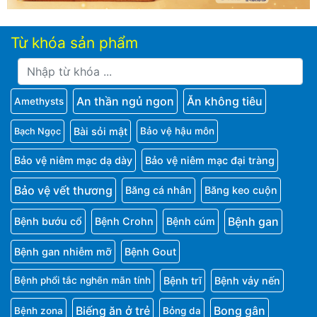
Từ khóa sản phẩm
An thần ngủ ngon
Ăn không tiêu
Amethysts
Bài sỏi mật
Bảo vệ hậu môn
Bạch Ngọc
Bảo vệ niêm mạc dạ dày
Bảo vệ niêm mạc đại tràng
Bảo vệ vết thương
Băng cá nhân
Băng keo cuộn
Bệnh gan
Bệnh bướu cổ
Bệnh Crohn
Bệnh cúm
Bệnh gan nhiễm mỡ
Bệnh Gout
Bệnh trĩ
Bệnh vảy nến
Bệnh phổi tắc nghẽn mãn tính
Biếng ăn ở trẻ
Bong gân
Bệnh zona
Bỏng da