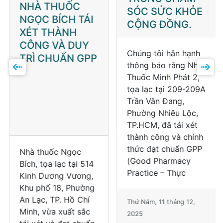
NHÀ THUỐC
NHÀ THUỐC
NGỌC BÍCH TÁI
MINH PHÁT 2
XÉT THÀNH
TÁI XÉT THÀNH
CÔNG VÀ DUY
CÔNG, ĐẠT
TRÌ CHUẨN GPP
CHUẨN GPP –
BƯỚC TIẾN
QUAN TRỌNG
TRONG CHĂM
SÓC SỨC KHỎE
CỘNG ĐỒNG.
Nhà thuốc Ngọc
Chúng tôi hân hạnh
Bích, tọa lạc tại 514
thông báo rằng Nhà
Kinh Dương Vương,
Thuốc Minh Phát 2,
Khu phố 18, Phường
tọa lạc tại 209-209A
An Lạc, TP. Hồ Chí
Trần Văn Đang,
Minh, vừa xuất sắc
Phường Nhiêu Lộc,