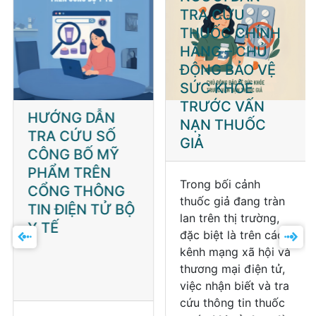
HƯỚNG DẪN
HƯỚNG DẪN
TRA CỨU SỐ
NGƯỜI DÂN
CÔNG BỐ MỸ
TRA CỨU
PHẨM TRÊN
THUỐC CHÍNH
CỔNG THÔNG
HÃNG – CHỦ
TIN ĐIỆN TỬ BỘ
ĐỘNG BẢO VỆ
Y TẾ
SỨC KHỎE
TRƯỚC VẤN
NẠN THUỐC
GIẢ