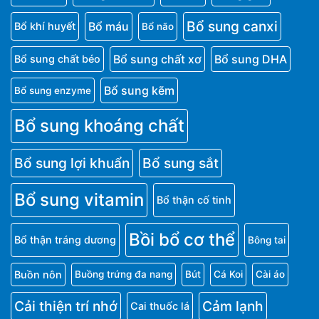
Bổ sung canxi
Bổ máu
Bổ khí huyết
Bổ não
Bổ sung chất xơ
Bổ sung DHA
Bổ sung chất béo
Bổ sung kẽm
Bổ sung enzyme
Bổ sung khoáng chất
Bổ sung lợi khuẩn
Bổ sung sắt
Bổ sung vitamin
Bổ thận cố tinh
Bồi bổ cơ thể
Bổ thận tráng dương
Bông tai
Buồn nôn
Buồng trứng đa nang
Bút
Cá Koi
Cài áo
Cải thiện trí nhớ
Cảm lạnh
Cai thuốc lá