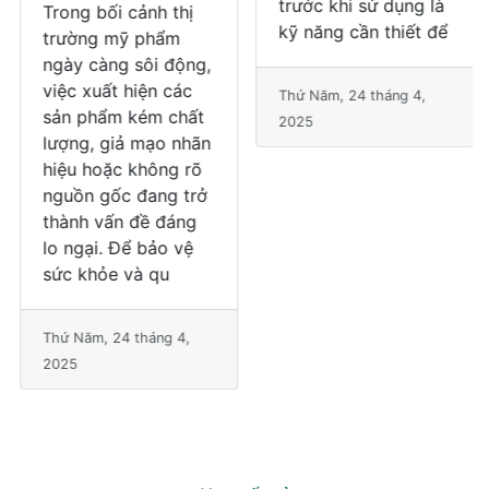
Trong bối cảnh thị
Trong bối cảnh
trường mỹ phẩm
thuốc giả đang tràn
ngày càng sôi động,
lan trên thị trường,
việc xuất hiện các
đặc biệt là trên các
sản phẩm kém chất
kênh mạng xã hội và
lượng, giả mạo nhãn
thương mại điện tử,
hiệu hoặc không rõ
việc nhận biết và tra
nguồn gốc đang trở
cứu thông tin thuốc
thành vấn đề đáng
trước khi sử dụng là
lo ngại. Để bảo vệ
kỹ năng cần thiết để
sức khỏe và qu
Thứ Năm, 24 tháng 4,
Thứ Năm, 24 tháng 4,
2025
2025