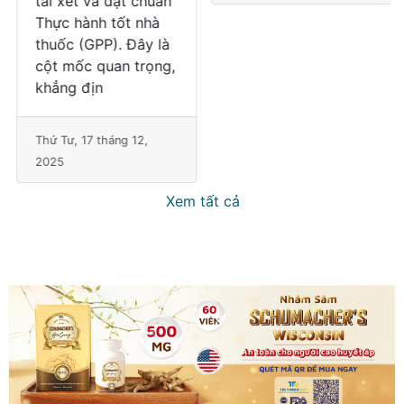
tái xét và đạt chuẩn
TP.HCM, đã tái xét
Thực hành tốt nhà
thành công và chính
thuốc (GPP). Đây là
thức đạt chuẩn GPP
cột mốc quan trọng,
(Good Pharmacy
khẳng địn
Practice – Thực
Thứ Tư, 17 tháng 12,
Thứ Năm, 11 tháng 12,
2025
2025
Xem tất cả