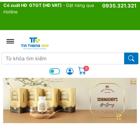
Có xuất HĐ GTGT (HĐ VAT)
- Đặt hàng qua
0935.321.321
Hotline
admin.configuration.shipping.p
Từ khóa tìm kiếm
Từ k
0