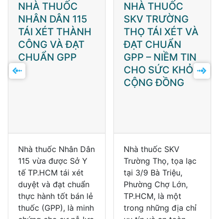
NHÀ THUỐC
NHÀ THUỐC
NHÂN DÂN 115
SKV TRƯỜNG
TÁI XÉT THÀNH
THỌ TÁI XÉT VÀ
CÔNG VÀ ĐẠT
ĐẠT CHUẨN
CHUẨN GPP
GPP – NIỀM TIN
CHO SỨC KHỎE
CỘNG ĐỒNG
Nhà thuốc Nhân Dân
Nhà thuốc SKV
115 vừa được Sở Y
Trường Thọ, tọa lạc
tế TP.HCM tái xét
tại 3/9 Bà Triệu,
duyệt và đạt chuẩn
Phường Chợ Lớn,
thực hành tốt bán lẻ
TP.HCM, là một
thuốc (GPP), là minh
trong những địa chỉ