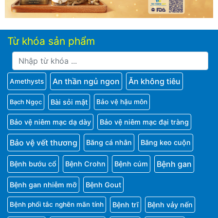
Từ khóa sản phẩm
An thần ngủ ngon
Ăn không tiêu
Amethysts
Bài sỏi mật
Bảo vệ hậu môn
Bạch Ngọc
Bảo vệ niêm mạc dạ dày
Bảo vệ niêm mạc đại tràng
Bảo vệ vết thương
Băng cá nhân
Băng keo cuộn
Bệnh gan
Bệnh bướu cổ
Bệnh Crohn
Bệnh cúm
Bệnh gan nhiễm mỡ
Bệnh Gout
Bệnh trĩ
Bệnh vảy nến
Bệnh phổi tắc nghẽn mãn tính