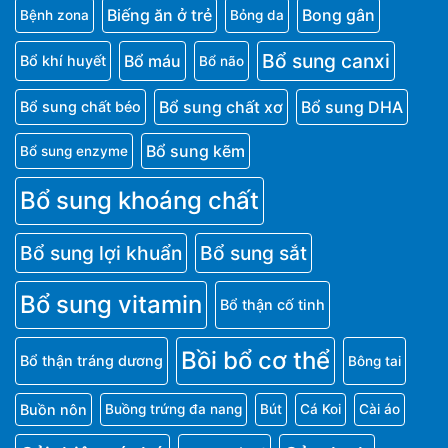
Biếng ăn ở trẻ
Bong gân
Bệnh zona
Bỏng da
Bổ sung canxi
Bổ máu
Bổ khí huyết
Bổ não
Bổ sung chất xơ
Bổ sung DHA
Bổ sung chất béo
Bổ sung kẽm
Bổ sung enzyme
Bổ sung khoáng chất
Bổ sung lợi khuẩn
Bổ sung sắt
Bổ sung vitamin
Bổ thận cố tinh
Bồi bổ cơ thể
Bổ thận tráng dương
Bông tai
Buồn nôn
Buồng trứng đa nang
Bút
Cá Koi
Cài áo