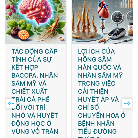
TÁC ĐỘNG CẤP
LỢI ÍCH CỦA
TÍNH CỦA SỰ
HỒNG SÂM
KẾT HỢP
HÀN QUỐC VÀ
BACOPA, NHÂN
NHÂN SÂM MỸ
SÂM MỸ VÀ
TRONG VIỆC
CHIẾT XUẤT
CẢI THIỆN
TRÁI CÀ PHÊ
HUYẾT ÁP VÀ
ĐỐI VỚI TRÍ
CHỈ SỐ
NHỚ VÀ HUYẾT
CHUYỂN HÓA Ở
ĐỘNG HỌC Ở
BỆNH NHÂN
VÙNG VỎ TRÁN
TIỂU ĐƯỜNG