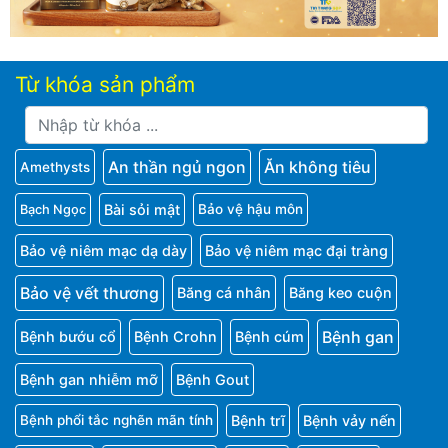
Từ khóa sản phẩm
An thần ngủ ngon
Ăn không tiêu
Amethysts
Bài sỏi mật
Bảo vệ hậu môn
Bạch Ngọc
Bảo vệ niêm mạc dạ dày
Bảo vệ niêm mạc đại tràng
Bảo vệ vết thương
Băng cá nhân
Băng keo cuộn
Bệnh gan
Bệnh bướu cổ
Bệnh Crohn
Bệnh cúm
Bệnh gan nhiễm mỡ
Bệnh Gout
Bệnh trĩ
Bệnh vảy nến
Bệnh phổi tắc nghẽn mãn tính