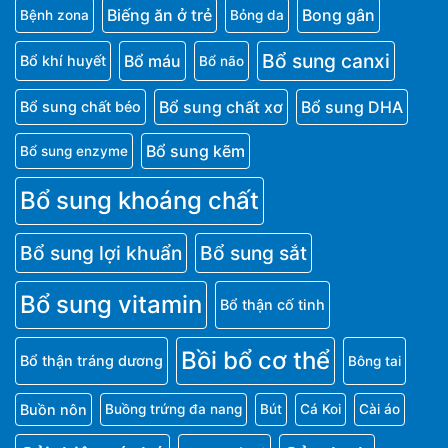
Biếng ăn ở trẻ
Bong gân
Bệnh zona
Bỏng da
Bổ sung canxi
Bổ máu
Bổ khí huyết
Bổ não
Bổ sung chất xơ
Bổ sung DHA
Bổ sung chất béo
Bổ sung kẽm
Bổ sung enzyme
Bổ sung khoáng chất
Bổ sung lợi khuẩn
Bổ sung sắt
Bổ sung vitamin
Bổ thận cố tinh
Bồi bổ cơ thể
Bổ thận tráng dương
Bông tai
Buồn nôn
Buồng trứng đa nang
Bút
Cá Koi
Cài áo