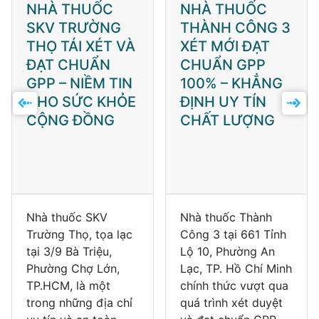
NHÀ THUỐC
NHÀ THUỐC
SKV TRƯỜNG
THÀNH CÔNG 3
THỌ TÁI XÉT VÀ
XÉT MỚI ĐẠT
ĐẠT CHUẨN
CHUẨN GPP
GPP – NIỀM TIN
100% – KHẲNG
CHO SỨC KHỎE
ĐỊNH UY TÍN
CỘNG ĐỒNG
CHẤT LƯỢNG
Nhà thuốc SKV
Nhà thuốc Thành
Trường Thọ, tọa lạc
Công 3 tại 661 Tỉnh
tại 3/9 Bà Triệu,
Lộ 10, Phường An
Phường Chợ Lớn,
Lạc, TP. Hồ Chí Minh
TP.HCM, là một
chính thức vượt qua
trong những địa chỉ
quá trình xét duyệt