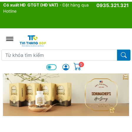
Có xuất HĐ GTGT (HĐ VAT)
- Đặt hàng qua
0935.321.321
Hotline
admin.configuration.shipping.p
Từ khóa tìm kiếm
Từ k
0