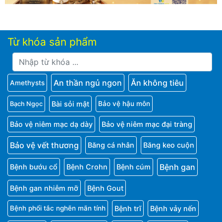
Từ khóa sản phẩm
An thần ngủ ngon
Ăn không tiêu
Amethysts
Bài sỏi mật
Bảo vệ hậu môn
Bạch Ngọc
Bảo vệ niêm mạc dạ dày
Bảo vệ niêm mạc đại tràng
Bảo vệ vết thương
Băng cá nhân
Băng keo cuộn
Bệnh gan
Bệnh bướu cổ
Bệnh Crohn
Bệnh cúm
Bệnh gan nhiễm mỡ
Bệnh Gout
Bệnh trĩ
Bệnh vảy nến
Bệnh phổi tắc nghẽn mãn tính