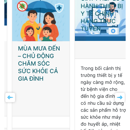
MÙA MƯA ĐẾN
CÁCH KIỂM TRA
– CHỦ ĐỘNG
GIẤY PHÉP LƯU
CHĂM SÓC
HÀNH THIẾT BỊ
SỨC KHỎE CẢ
Y TẾ CHÍNH
GIA ĐÌNH
HÃNG TRỰC
TUYẾN
Trong bối cảnh thị