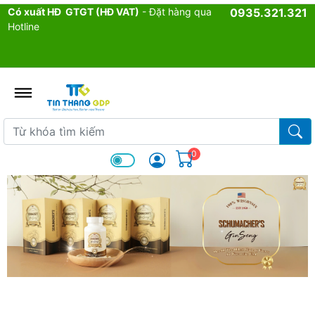
Có xuất HĐ GTGT (HĐ VAT)
- Đặt hàng qua
0935.321.321
Hotline
admin.configuration.shipping.p
Từ khóa tìm kiếm
Từ k
0