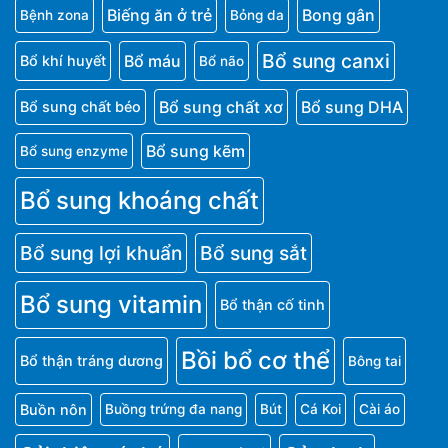
Biếng ăn ở trẻ
Bong gân
Bệnh zona
Bỏng da
Bổ sung canxi
Bổ máu
Bổ khí huyết
Bổ não
Bổ sung chất xơ
Bổ sung DHA
Bổ sung chất béo
Bổ sung kẽm
Bổ sung enzyme
Bổ sung khoáng chất
Bổ sung lợi khuẩn
Bổ sung sắt
Bổ sung vitamin
Bổ thận cố tinh
Bồi bổ cơ thể
Bổ thận tráng dương
Bông tai
Buồn nôn
Buồng trứng đa nang
Bút
Cá Koi
Cài áo