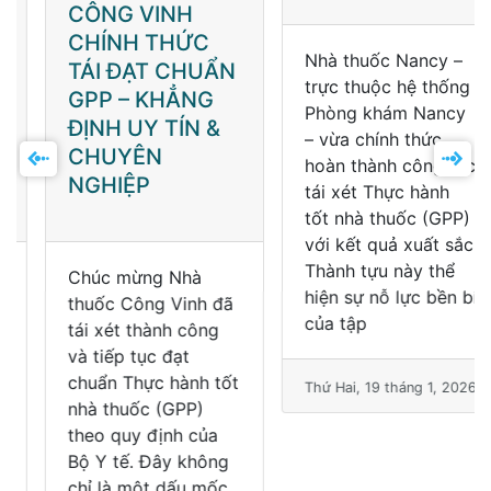
CÔNG VINH
NHÀ THUỐC
CHÍNH THỨC
NANCY TÁI XÉT
TÁI ĐẠT CHUẨN
THÀNH CÔNG
GPP – KHẲNG
VÀ ĐẠT CHUẨN
ĐỊNH UY TÍN &
GPP
CHUYÊN
NGHIỆP
Chúc mừng Nhà
Nhà thuốc Nancy –
thuốc Công Vinh đã
trực thuộc hệ thống
tái xét thành công
Phòng khám Nancy
và tiếp tục đạt
– vừa chính thức
chuẩn Thực hành tốt
hoàn thành công tác
nhà thuốc (GPP)
tái xét Thực hành
theo quy định của
tốt nhà thuốc (GPP)
Bộ Y tế. Đây không
với kết quả xuất sắc.
chỉ là một dấu mốc
Thành tựu này thể