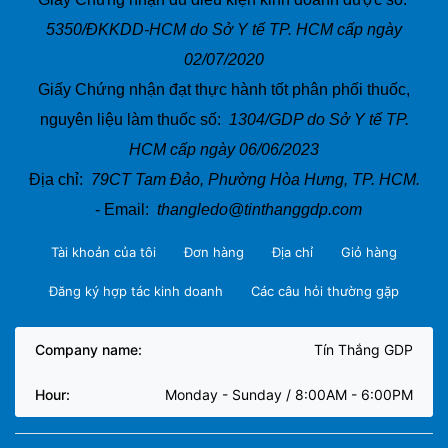
5350/ĐKKDD-HCM do Sở Y tế TP. HCM cấp ngày
02/07/2020
Giấy Chứng nhận đạt thực hành tốt phân phối thuốc,
nguyên liệu làm thuốc số:
1304/GDP do Sở Y tế TP.
HCM cấp ngày 06/06/2023
Địa chỉ:
79CT Tam Đảo, Phường Hòa Hưng, TP. HCM.
- Email:
thangledo@tinthanggdp.com
Tài khoản của tôi
Đơn hàng
Địa chỉ
Giỏ hàng
Đăng ký hợp tác kinh doanh
Các câu hỏi thường gặp
Company name:
Tín Thắng GDP
Hour:
Monday - Sunday / 8:00AM - 6:00PM