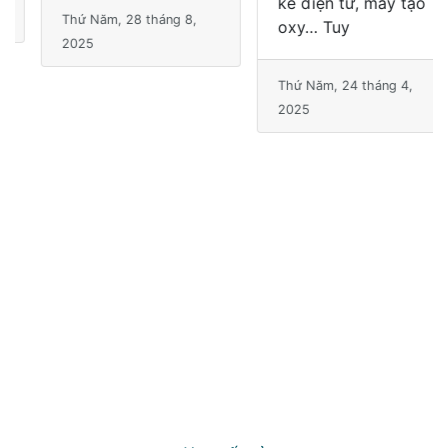
trường thiết bị y tế
Thứ Năm, 28 tháng 8,
ngày càng mở rộng,
2025
từ bệnh viện cho
đến hộ gia đình đều
có nhu cầu sử dụng
các sản phẩm hỗ trợ
sức khỏe như máy
đo huyết áp, nhiệt
kế điện tử, máy tạo
oxy… Tuy
Thứ Năm, 24 tháng 4,
2025