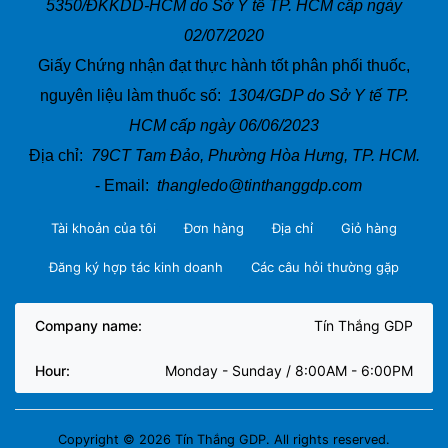
5350/ĐKKDD-HCM do Sở Y tế TP. HCM cấp ngày
02/07/2020
Giấy Chứng nhận đạt thực hành tốt phân phối thuốc,
nguyên liệu làm thuốc số:
1304/GDP do Sở Y tế TP.
HCM cấp ngày 06/06/2023
Địa chỉ:
79CT Tam Đảo, Phường Hòa Hưng, TP. HCM.
- Email:
thangledo@tinthanggdp.com
Tài khoản của tôi
Đơn hàng
Địa chỉ
Giỏ hàng
Đăng ký hợp tác kinh doanh
Các câu hỏi thường gặp
Company name:
Tín Thắng GDP
Hour:
Monday - Sunday / 8:00AM - 6:00PM
Copyright © 2026 Tín Thắng GDP. All rights reserved.