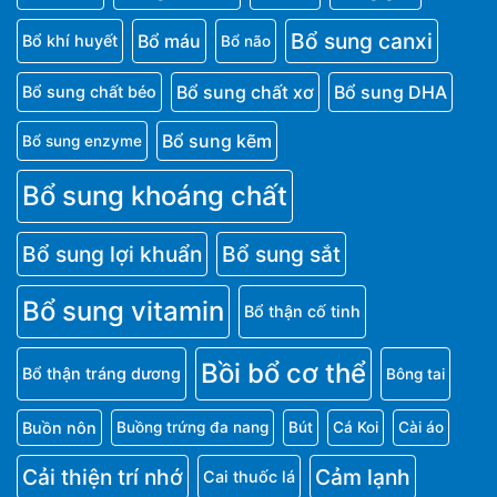
Bổ sung canxi
Bổ máu
Bổ khí huyết
Bổ não
Bổ sung chất xơ
Bổ sung DHA
Bổ sung chất béo
Bổ sung kẽm
Bổ sung enzyme
Bổ sung khoáng chất
Bổ sung lợi khuẩn
Bổ sung sắt
Bổ sung vitamin
Bổ thận cố tinh
Bồi bổ cơ thể
Bổ thận tráng dương
Bông tai
Buồn nôn
Buồng trứng đa nang
Bút
Cá Koi
Cài áo
Cải thiện trí nhớ
Cảm lạnh
Cai thuốc lá