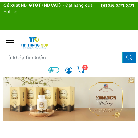
Có xuất HĐ GTGT (HĐ VAT)
- Đặt hàng qua
0935.321.321
Hotline
admin.configuration.shipping.p
Từ khóa tìm kiếm
Từ k
0