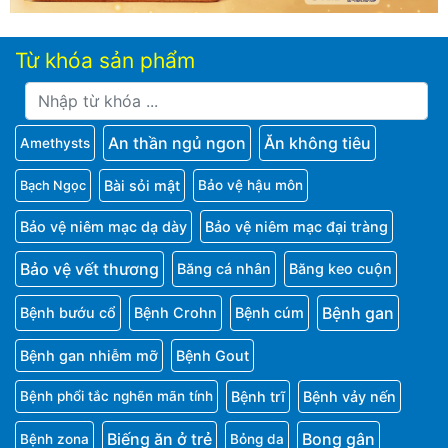
Từ khóa sản phẩm
An thần ngủ ngon
Ăn không tiêu
Amethysts
Bài sỏi mật
Bảo vệ hậu môn
Bạch Ngọc
Bảo vệ niêm mạc dạ dày
Bảo vệ niêm mạc đại tràng
Bảo vệ vết thương
Băng cá nhân
Băng keo cuộn
Bệnh gan
Bệnh bướu cổ
Bệnh Crohn
Bệnh cúm
Bệnh gan nhiễm mỡ
Bệnh Gout
Bệnh trĩ
Bệnh vảy nến
Bệnh phổi tắc nghẽn mãn tính
Biếng ăn ở trẻ
Bong gân
Bệnh zona
Bỏng da