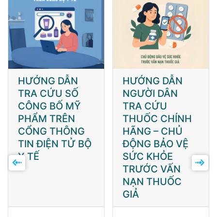
HƯỚNG DẪN
HƯỚNG DẪN
TRA CỨU SỐ
NGƯỜI DÂN
CÔNG BỐ MỸ
TRA CỨU
PHẨM TRÊN
THUỐC CHÍNH
CỔNG THÔNG
HÃNG – CHỦ
TIN ĐIỆN TỬ BỘ
ĐỘNG BẢO VỆ
Y TẾ
SỨC KHỎE
TRƯỚC VẤN
NẠN THUỐC
GIẢ