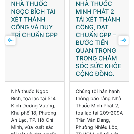
NHÀ THUỐC
NHÀ THUỐC
NGỌC BÍCH TÁI
MINH PHÁT 2
XÉT THÀNH
TÁI XÉT THÀNH
CÔNG VÀ DUY
CÔNG, ĐẠT
TRÌ CHUẨN GPP
CHUẨN GPP –
BƯỚC TIẾN
QUAN TRỌNG
TRONG CHĂM
SÓC SỨC KHỎE
CỘNG ĐỒNG.
Nhà thuốc Ngọc
Chúng tôi hân hạnh
Bích, tọa lạc tại 514
thông báo rằng Nhà
Kinh Dương Vương,
Thuốc Minh Phát 2,
Khu phố 18, Phường
tọa lạc tại 209-209A
An Lạc, TP. Hồ Chí
Trần Văn Đang,
Minh, vừa xuất sắc
Phường Nhiêu Lộc,