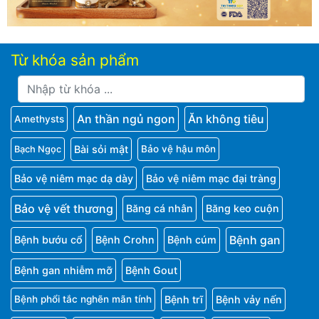
Từ khóa sản phẩm
An thần ngủ ngon
Ăn không tiêu
Amethysts
Bài sỏi mật
Bảo vệ hậu môn
Bạch Ngọc
Bảo vệ niêm mạc dạ dày
Bảo vệ niêm mạc đại tràng
Bảo vệ vết thương
Băng cá nhân
Băng keo cuộn
Bệnh gan
Bệnh bướu cổ
Bệnh Crohn
Bệnh cúm
Bệnh gan nhiễm mỡ
Bệnh Gout
Bệnh trĩ
Bệnh vảy nến
Bệnh phổi tắc nghẽn mãn tính