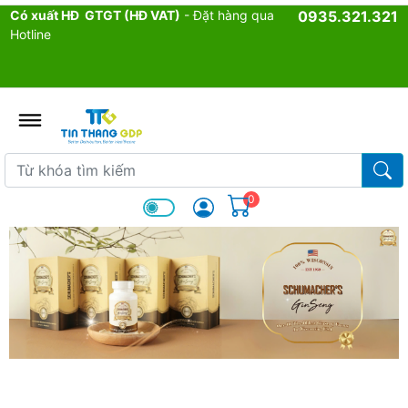
Có xuất HĐ GTGT (HĐ VAT)
- Đặt hàng qua
0935.321.321
Hotline
admin.configuration.shipping.p
Từ khóa tìm kiếm
Từ k
0