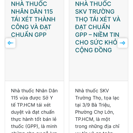
NHÀ THUỐC
NHÀ THUỐC
NHÂN DÂN 115
SKV TRƯỜNG
TÁI XÉT THÀNH
THỌ TÁI XÉT VÀ
CÔNG VÀ ĐẠT
ĐẠT CHUẨN
CHUẨN GPP
GPP – NIỀM TIN
CHO SỨC KHỎE
CỘNG ĐỒNG
Nhà thuốc Nhân Dân
Nhà thuốc SKV
115 vừa được Sở Y
Trường Thọ, tọa lạc
tế TP.HCM tái xét
tại 3/9 Bà Triệu,
duyệt và đạt chuẩn
Phường Chợ Lớn,
thực hành tốt bán lẻ
TP.HCM, là một
thuốc (GPP), là minh
trong những địa chỉ