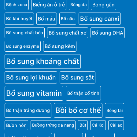
Biếng ăn ở trẻ
Bong gân
Bệnh zona
Bỏng da
Bổ sung canxi
Bổ máu
Bổ khí huyết
Bổ não
Bổ sung chất xơ
Bổ sung DHA
Bổ sung chất béo
Bổ sung kẽm
Bổ sung enzyme
Bổ sung khoáng chất
Bổ sung lợi khuẩn
Bổ sung sắt
Bổ sung vitamin
Bổ thận cố tinh
Bồi bổ cơ thể
Bổ thận tráng dương
Bông tai
Buồn nôn
Buồng trứng đa nang
Bút
Cá Koi
Cài áo