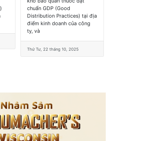
thẩm định và công nhận đạt
 địa
chuẩn “Thực hành tốt nhà
g
thuốc – GPP” v
Thứ Năm, 16 tháng 10, 2025