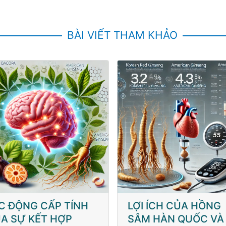
BÀI VIẾT THAM KHẢO
I ÍCH CỦA HỒNG
Nghiên Cứu Về Dượ
M HÀN QUỐC VÀ
Lý Nhân Sâm: Thành