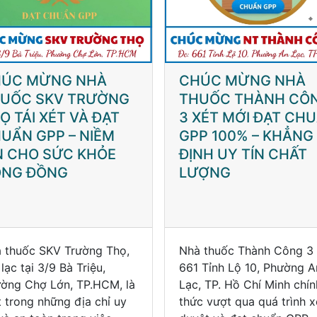
ÚC MỪNG NHÀ
LÊ BẢO MINH
UỐC THÀNH CÔNG
HEALTHCARE HOÀN
XÉT MỚI ĐẠT CHUẨN
TẤT XÉT MỚI KHO 
P 100% – KHẲNG
MỨC ĐỘ 1 – BƯỚC
NH UY TÍN CHẤT
TIẾN VỮNG CHẮC
ƯỢNG
TRONG PHÂN PHỐI
TOÀN DIỆN
 thuốc Thành Công 3 tại
Vào tháng 10 năm 2025,
 Tỉnh Lộ 10, Phường An
Công Ty Cổ Phần Lê Bảo
, TP. Hồ Chí Minh chính
Minh Healthcare đã chính
c vượt qua quá trình xét
thức hoàn tất đợt xét mới
ệt và đạt chuẩn GPP
kho bảo quản thuốc đạt