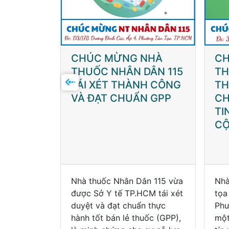
NHÀ
CHÚC MỪNG NHÀ
CH
DÂN 115
THUỐC SKV TRƯỜNG
TH
NH CÔNG
THỌ TÁI XÉT VÀ ĐẠT
3 
N GPP
CHUẨN GPP – NIỀM
GP
TIN CHO SỨC KHỎE
ĐỊ
CỘNG ĐỒNG
L
ân 115 vừa
Nhà thuốc SKV Trường Thọ,
Nhà
CM tái xét
tọa lạc tại 3/9 Bà Triệu,
661
n thực
Phường Chợ Lớn, TP.HCM, là
Lạc
uốc (GPP),
một trong những địa chỉ uy
thứ
 sự nỗ lực
tín và an toàn trong việc
duy