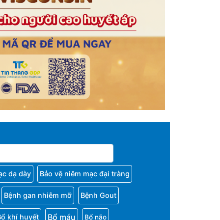
ạc dạ dày
Bảo vệ niêm mạc đại tràng
Bệnh gan nhiễm mỡ
Bệnh Gout
Bổ máu
Bổ khí huyết
Bổ não