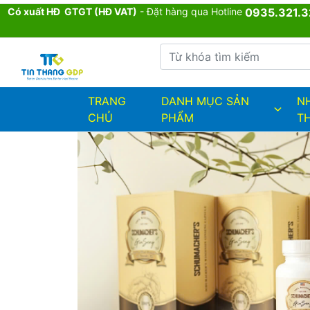
Có xuất HĐ GTGT (HĐ VAT)
- Đặt hàng qua Hotline
0935.321.3
Từ khóa tìm kiếm
admin.configuration.shipping.provi
TRANG
DANH MỤC SẢN
N
CHỦ
PHẨM
T