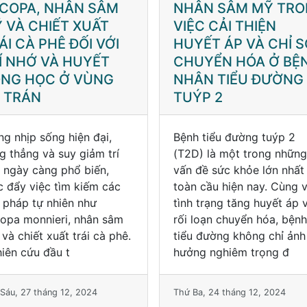
ÂN SÂM MỸ TRONG
Phần, Cơ Chế Và Ti
ỆC CẢI THIỆN
Năng Ứng Dụng
YẾT ÁP VÀ CHỈ SỐ
UYỂN HÓA Ở BỆNH
ÂN TIỂU ĐƯỜNG
ÝP 2
h tiểu đường tuýp 2
Nhân sâm, một loại thảo
D) là một trong những
dược quý giá được sử dụ
 đề sức khỏe lớn nhất
hơn 2.000 năm trong y h
n cầu hiện nay. Cùng với
cổ truyền châu Á, đã trở
h trạng tăng huyết áp và
thành đối tượng nghiên c
 loạn chuyển hóa, bệnh
khoa học trên toàn cầu. V
u đường không chỉ ảnh
các thành phần hoạt chất
ng nghiêm trọng đ
dạng, đặc biệt l
Ba, 24 tháng 12, 2024
Thứ Ba, 24 tháng 12, 2024