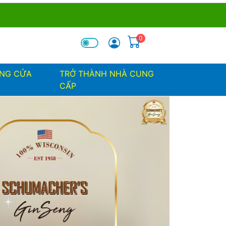
0
óa tìm kiếm
ỐNG CỬA
TRỞ THÀNH NHÀ CUNG
CẤP