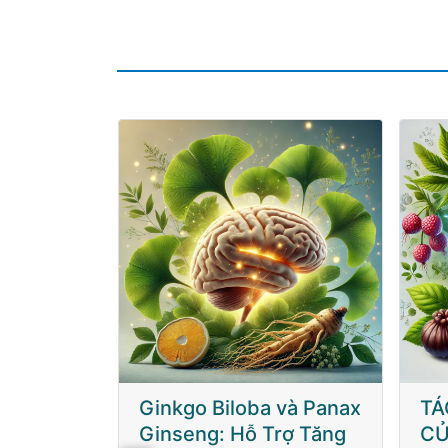
và Panax
TÁC ĐỘNG CẤP TÍNH
LỢ
rợ Tăng
CỦA SỰ KẾT HỢP
SÂ