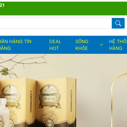
21
ders.fields.logo
Từ kh
HÃN HÀNG TÍN
DEAL
SỐNG
HỆ TH
HẮNG
HOT
KHỎE
HÀNG