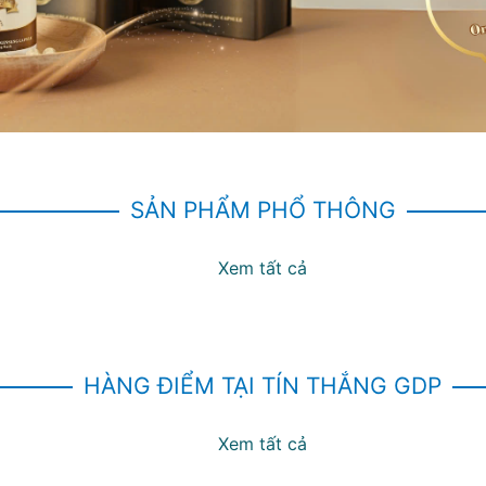
SẢN PHẨM PHỔ THÔNG
Xem tất cả
HÀNG ĐIỂM TẠI TÍN THẮNG GDP
Xem tất cả