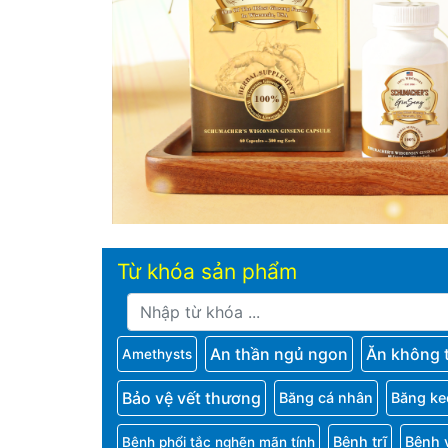
Từ khóa sản phẩm
An thần ngủ ngon
Ăn không 
Amethysts
Bảo vệ vết thương
Băng cá nhân
Băng ke
Bệnh trĩ
Bệnh 
Bệnh phổi tắc nghẽn mãn tính