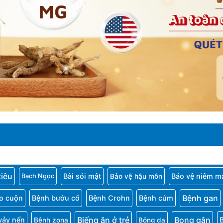
tiêu
Bài sỏi mật
Bảo vệ niêm m
Bảo vệ hậu môn
Bạch Ngọc
Bệnh gan
o cuộn
Bệnh bướu cổ
Bệnh Crohn
Bệnh cúm
Biếng ăn ở trẻ
Bong gân
vảy nến
Bệnh zona
Bỏng da