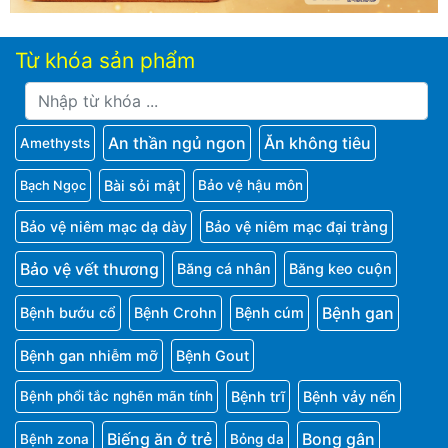
Từ khóa sản phẩm
An thần ngủ ngon
Ăn không tiêu
Amethysts
Bài sỏi mật
Bảo vệ hậu môn
Bạch Ngọc
Bảo vệ niêm mạc dạ dày
Bảo vệ niêm mạc đại tràng
Bảo vệ vết thương
Băng cá nhân
Băng keo cuộn
Bệnh gan
Bệnh bướu cổ
Bệnh Crohn
Bệnh cúm
Bệnh gan nhiễm mỡ
Bệnh Gout
Bệnh trĩ
Bệnh vảy nến
Bệnh phổi tắc nghẽn mãn tính