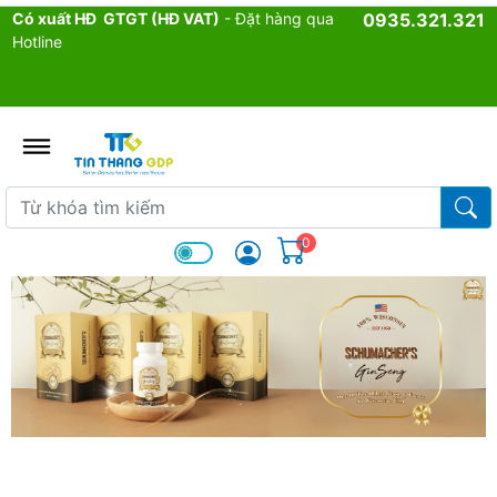
Có xuất HĐ GTGT (HĐ VAT)
- Đặt hàng qua
0935.321.321
Hotline
admin.configuration.shipping.p
Từ khóa tìm kiếm
Từ k
0