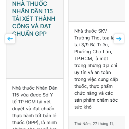
NHÀ THUỐC
NHÀ THUỐC
NHÂN DÂN 115
SKV TRƯỜNG
TÁI XÉT THÀNH
THỌ TÁI XÉT VÀ
CÔNG VÀ ĐẠT
ĐẠT CHUẨN
CHUẨN GPP
GPP – NIỀM TIN
CHO SỨC KHỎE
CỘNG ĐỒNG
Nhà thuốc Nhân Dân
Nhà thuốc SKV
115 vừa được Sở Y
Trường Thọ, tọa lạc
tế TP.HCM tái xét
tại 3/9 Bà Triệu,
duyệt và đạt chuẩn
Phường Chợ Lớn,
thực hành tốt bán lẻ
TP.HCM, là một
thuốc (GPP), là minh
trong những địa chỉ