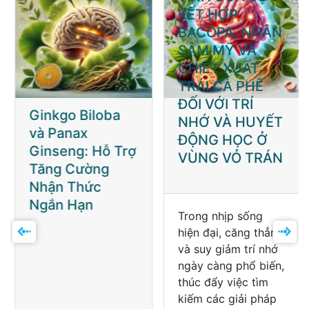
Ginkgo Biloba
TÁC ĐỘNG CẤP
và Panax
TÍNH CỦA SỰ
Ginseng: Hỗ Trợ
KẾT HỢP
Tăng Cường
BACOPA, NHÂN
Nhận Thức
SÂM MỸ VÀ
Ngắn Hạn
CHIẾT XUẤT
TRÁI CÀ PHÊ
ĐỐI VỚI TRÍ
NHỚ VÀ HUYẾT
ĐỘNG HỌC Ở
VÙNG VỎ TRÁN