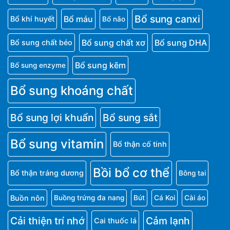
Biếng ăn ở trẻ
Bong gân
Bệnh zona
Bỏng da
Bổ sung canxi
Bổ máu
Bổ khí huyết
Bổ não
Bổ sung chất xơ
Bổ sung DHA
Bổ sung chất béo
Bổ sung kẽm
Bổ sung enzyme
Bổ sung khoáng chất
Bổ sung lợi khuẩn
Bổ sung sắt
Bổ sung vitamin
Bổ thận cố tinh
Bồi bổ cơ thể
Bổ thận tráng dương
Bông tai
Buồn nôn
Buồng trứng đa nang
Bút
Cá Koi
Cài áo