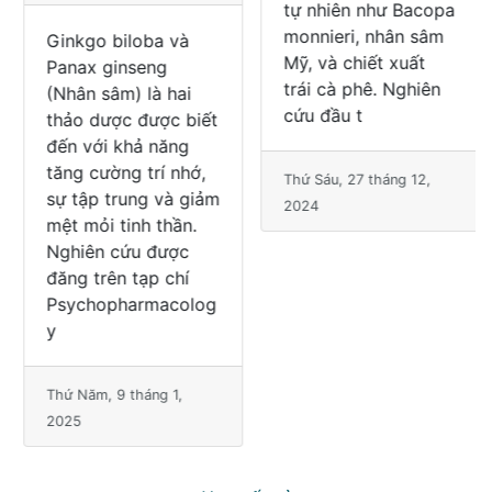
Ginkgo biloba và
Trong nhịp sống
Panax ginseng
hiện đại, căng thẳng
(Nhân sâm) là hai
và suy giảm trí nhớ
thảo dược được biết
ngày càng phổ biến,
đến với khả năng
thúc đẩy việc tìm
tăng cường trí nhớ,
kiếm các giải pháp
sự tập trung và giảm
tự nhiên như Bacopa
mệt mỏi tinh thần.
monnieri, nhân sâm
Nghiên cứu được
Mỹ, và chiết xuất
đăng trên tạp chí
trái cà phê. Nghiên
Psychopharmacolog
cứu đầu t
y
Thứ Sáu, 27 tháng 12,
Thứ Năm, 9 tháng 1,
2024
2025