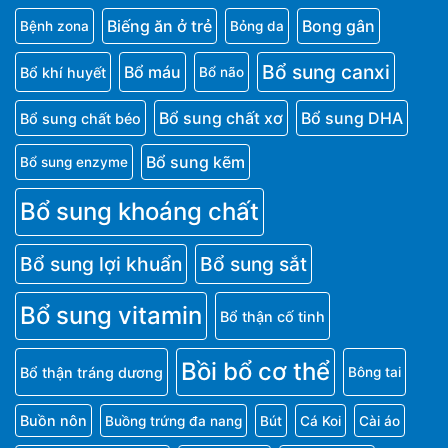
Biếng ăn ở trẻ
Bong gân
Bệnh zona
Bỏng da
Bổ sung canxi
Bổ máu
Bổ khí huyết
Bổ não
Bổ sung chất xơ
Bổ sung DHA
Bổ sung chất béo
Bổ sung kẽm
Bổ sung enzyme
Bổ sung khoáng chất
Bổ sung lợi khuẩn
Bổ sung sắt
Bổ sung vitamin
Bổ thận cố tinh
Bồi bổ cơ thể
Bổ thận tráng dương
Bông tai
Buồn nôn
Buồng trứng đa nang
Bút
Cá Koi
Cài áo