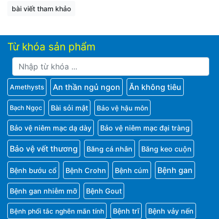
bài viết tham khảo
Từ khóa sản phẩm
An thần ngủ ngon
Ăn không tiêu
Amethysts
Bài sỏi mật
Bảo vệ hậu môn
Bạch Ngọc
Bảo vệ niêm mạc dạ dày
Bảo vệ niêm mạc đại tràng
Bảo vệ vết thương
Băng cá nhân
Băng keo cuộn
Bệnh gan
Bệnh bướu cổ
Bệnh Crohn
Bệnh cúm
Bệnh gan nhiễm mỡ
Bệnh Gout
Bệnh trĩ
Bệnh vảy nến
Bệnh phổi tắc nghẽn mãn tính