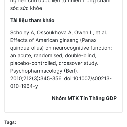
nghiên cứu dược liệu tự nhiên trong chăm
sóc sức khỏe
Tài liệu tham khảo
Scholey A, Ossoukhova A, Owen L, et al.
Effects of American ginseng (Panax
quinquefolius) on neurocognitive function:
an acute, randomised, double-blind,
placebo-controlled, crossover study.
Psychopharmacology (Berl).
2010;212(3):345-356. doi:10.1007/s00213-
010-1964-y
Nhóm MTK Tín Thắng GDP
Tags: