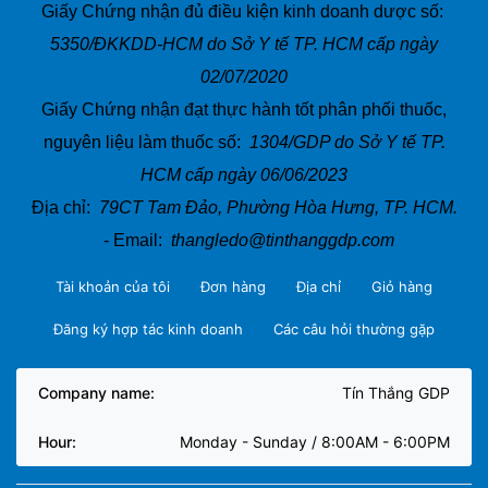
Giấy Chứng nhận đủ điều kiện kinh doanh dược số:
5350/ĐKKDD-HCM do Sở Y tế TP. HCM cấp ngày
02/07/2020
Giấy Chứng nhận đạt thực hành tốt phân phối thuốc,
nguyên liệu làm thuốc số:
1304/GDP do Sở Y tế TP.
HCM cấp ngày 06/06/2023
Địa chỉ:
79CT Tam Đảo, Phường Hòa Hưng, TP. HCM.
- Email:
thangledo@tinthanggdp.com
Tài khoản của tôi
Đơn hàng
Địa chỉ
Giỏ hàng
Đăng ký hợp tác kinh doanh
Các câu hỏi thường gặp
Company name:
Tín Thắng GDP
Hour:
Monday - Sunday / 8:00AM - 6:00PM