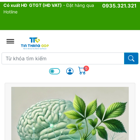
Có xuất HĐ GTGT (HĐ VAT)
- Đặt hàng qua
0935.321.321
Hotline
admin.configuration.shipping.p
Từ khóa tìm kiếm
Từ k
0