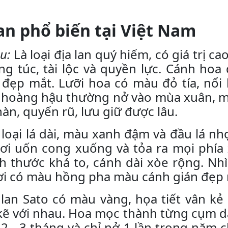
lan phổ biến tại Việt Nam
u:
Là loại địa lan quý hiếm, có giá trị 
ng túc, tài lộc và quyền lực. Cánh hoa
đẹp mắt. Lưỡi hoa có màu đỏ tía, nổi
g hoàng hậu thường nở vào mùa xuân, mỗ
n, quyến rũ, lưu giữ được lâu.
loại lá dài, màu xanh đậm và đầu lá n
 hơi uốn cong xuống và tỏa ra mọi phí
h thước khá to, cánh dài xòe rộng. Nh
i có màu hồng pha màu cánh gián đẹp m
lan Sato có màu vàng, họa tiết vân k
kẽ với nhau. Hoa mọc thành từng cụm d
 - 3 tháng và chỉ nở 1 lần trong năm ch