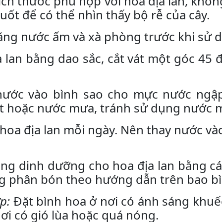
ch thước phù hợp với hoa địa lan, khô
uốt để có thể nhìn thấy bộ rễ của cây.
ằng nước ấm và xà phòng trước khi sử 
 lan bằng dao sắc, cắt vát một góc 45 
ước vào bình sao cho mực nước ngậ
t hoặc nước mưa, tránh sử dụng nước m
hoa địa lan mỗi ngày. Nên thay nước và
ng dinh dưỡng cho hoa địa lan bằng c
ng phân bón theo hướng dẫn trên bao bì
p:
Đặt bình hoa ở nơi có ánh sáng khuế
nơi có gió lùa hoặc quá nóng.