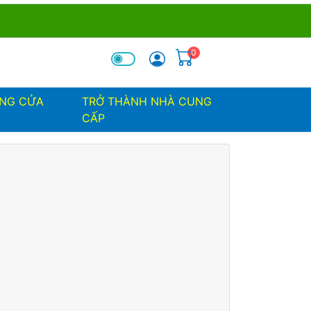
0
óa tìm kiếm
ỐNG CỬA
TRỞ THÀNH NHÀ CUNG
CẤP