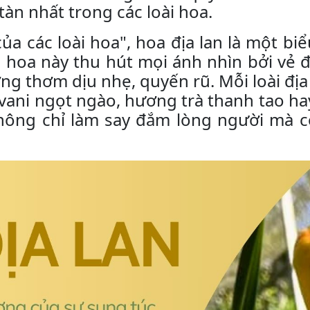
 tàn nhất trong các loài hoa.
a các loài hoa", hoa địa lan là một bi
ài hoa này thu hút mọi ánh nhìn bởi vẻ 
ơng thơm dịu nhẹ, quyến rũ. Mỗi loài đ
g vani ngọt ngào, hương trà thanh tao h
hông chỉ làm say đắm lòng người mà 