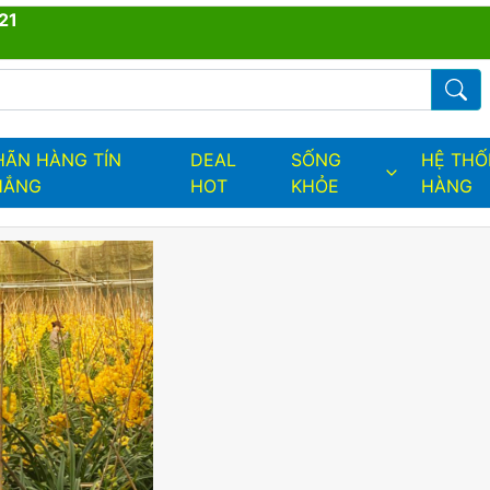
21
ders.fields.logo
Từ kh
HÃN HÀNG TÍN
DEAL
SỐNG
HỆ TH
HẮNG
HOT
KHỎE
HÀNG