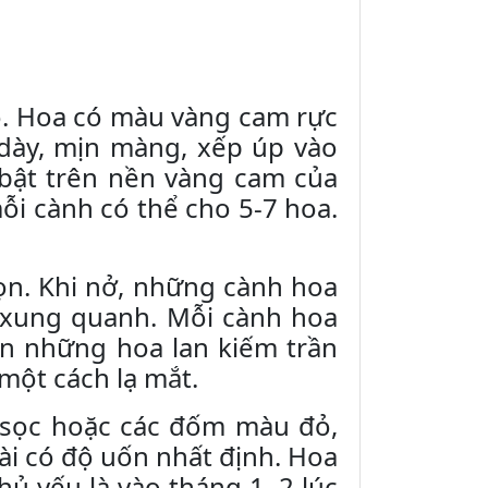
cao. Hoa có màu vàng cam rực
 dày, mịn màng, xếp úp vào
 bật trên nền vàng cam của
i cành có thể cho 5-7 hoa.
họn. Khi nở, những cành hoa
a xung quanh. Mỗi cành hoa
ìn những hoa lan kiếm trần
ột cách lạ mắt.
ẻ sọc hoặc các đốm màu đỏ,
ài có độ uốn nhất định. Hoa
ủ yếu là vào tháng 1, 2 lúc