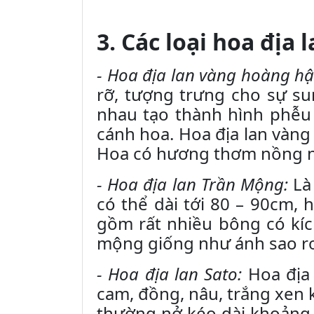
3. Các loại hoa địa 
- Hoa địa lan vàng hoàng hậ
rỡ, tượng trưng cho sự su
nhau tạo thành hình phễu 
cánh hoa. Hoa địa lan vàn
Hoa có hương thơm nồng nà
- Hoa địa lan Trần Mộng:
Là 
có thể dài tới 80 – 90cm,
gồm rất nhiều bông có kíc
mộng giống như ánh sao rơ
- Hoa địa lan Sato:
Hoa địa 
cam, đồng, nâu, trắng xen 
thường nở kéo dài khoảng 2