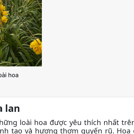
oài hoa
a lan
hững loài hoa được yêu thích nhất trê
hanh tao và hương thơm quyến rũ. Hoa đ