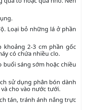
ng quá to hoặc quá nhỏ. Nên
dụng.
độ. Loại bỏ những lá ở phần
p khoảng 2-3 cm phần gốc
áy có chứa nhiều clo.
o buổi sáng sớm hoặc chiều
ách sử dụng phân bón dành
 và cho vào nước tưới.
ch tán, tránh ánh nắng trực