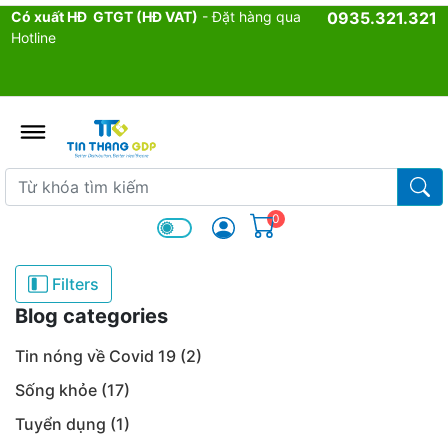
Có xuất HĐ GTGT (HĐ VAT)
- Đặt hàng qua
0935.321.321
Hotline
admin.configuration.shipping.p
Từ khóa tìm kiếm
Từ k
0
Filters
Blog categories
Tin nóng về Covid 19 (2)
Sống khỏe (17)
Tuyển dụng (1)