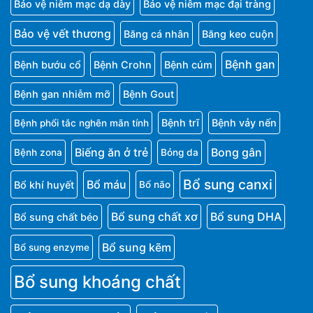
Bảo vệ niêm mạc dạ dày
Bảo vệ niêm mạc đại tràng
Bảo vệ vết thương
Băng cá nhân
Băng keo cuộn
Bệnh gan
Bệnh bướu cổ
Bệnh Crohn
Bệnh cúm
Bệnh gan nhiễm mỡ
Bệnh Gout
Bệnh trĩ
Bệnh vảy nến
Bệnh phổi tắc nghẽn mãn tính
Biếng ăn ở trẻ
Bong gân
Bệnh zona
Bỏng da
Bổ sung canxi
Bổ máu
Bổ khí huyết
Bổ não
Bổ sung chất xơ
Bổ sung DHA
Bổ sung chất béo
Bổ sung kẽm
Bổ sung enzyme
Bổ sung khoáng chất