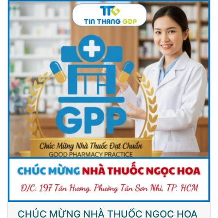
CHÚC MỪNG NHÀ THUỐC NGỌC HOA