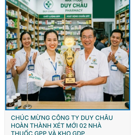
CHÚC MỪNG CÔNG TY DUY CHÂU
HOÀN THÀNH XÉT MỚI 02 NHÀ
THUỐC GPP VÀ KHO GDP