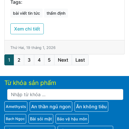
Tags:
bài viết tin tức
thẩm định
Xem chi tiết
Thứ Hai, 19 tháng 1, 2026
1
2
3
4
5
Next
Last
Từ khóa sản phẩm
An thần ngủ ngon
Ăn không tiêu
Amethysts
Bài sỏi mật
Bảo vệ hậu môn
Bạch Ngọc