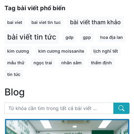
Tag bài viết phổ biến
bài viết tham khảo
bai viet
bai viet tin tuc
bài viết tin tức
gdp
gpp
hoa địa lan
kim cương
kim cương moissanite
lịch nghỉ tết
mẫu thử
ngọc trai
nhân sâm
thẩm định
tin tức
Blog
Search 