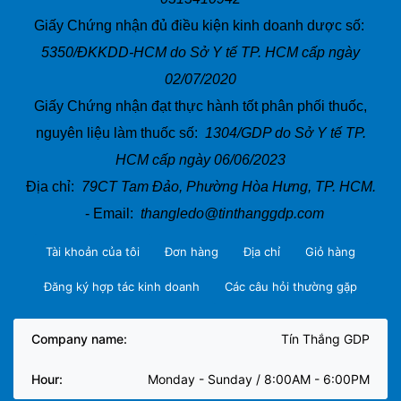
Giấy Chứng nhận đủ điều kiện kinh doanh dược số:
5350/ĐKKDD-HCM do Sở Y tế TP. HCM cấp ngày
02/07/2020
Giấy Chứng nhận đạt thực hành tốt phân phối thuốc,
nguyên liệu làm thuốc số:
1304/GDP do Sở Y tế TP.
HCM cấp ngày 06/06/2023
Địa chỉ:
79CT Tam Đảo, Phường Hòa Hưng, TP. HCM.
- Email:
thangledo@tinthanggdp.com
Tài khoản của tôi
Đơn hàng
Địa chỉ
Giỏ hàng
Đăng ký hợp tác kinh doanh
Các câu hỏi thường gặp
Company name:
Tín Thắng GDP
Hour:
Monday - Sunday / 8:00AM - 6:00PM