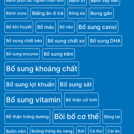
Bệnh trĩ
Bệnh vảy nến
Bệnh phổi tắc nghẽn mãn tính
Biếng ăn ở trẻ
Bong gân
Bệnh zona
Bỏng da
Bổ sung canxi
Bổ máu
Bổ khí huyết
Bổ não
Bổ sung chất xơ
Bổ sung DHA
Bổ sung chất béo
Bổ sung kẽm
Bổ sung enzyme
Bổ sung khoáng chất
Bổ sung lợi khuẩn
Bổ sung sắt
Bổ sung vitamin
Bổ thận cố tinh
Bồi bổ cơ thể
Bổ thận tráng dương
Bông tai
Buồn nôn
Buồng trứng đa nang
Bút
Cá Koi
Cài áo