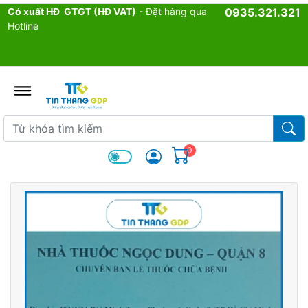
Có xuất HĐ GTGT (HĐ VAT)
- Đặt hàng qua
0935.321.321
Hotline
admin.configuration.shipping.p
Từ khóa tìm kiếm
Từ k
0